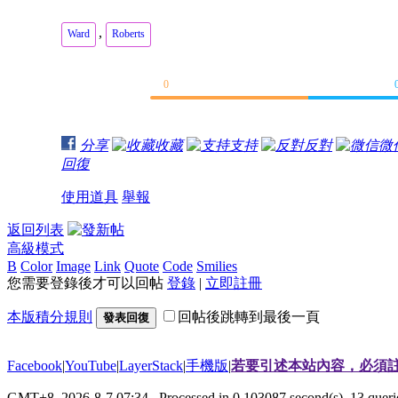
,
Ward
Roberts
0
分享
收藏
支持
反對
微
回復
使用道具
舉報
返回列表
高級模式
B
Color
Image
Link
Quote
Code
Smilies
您需要登錄後才可以回帖
登錄
|
立即註冊
本版積分規則
回帖後跳轉到最後一頁
發表回復
Facebook
|
YouTube
|
LayerStack
|
手機版
|
若要引述本站內容，必須註
GMT+8, 2026-8-7 07:34
, Processed in 0.103087 second(s), 13 que