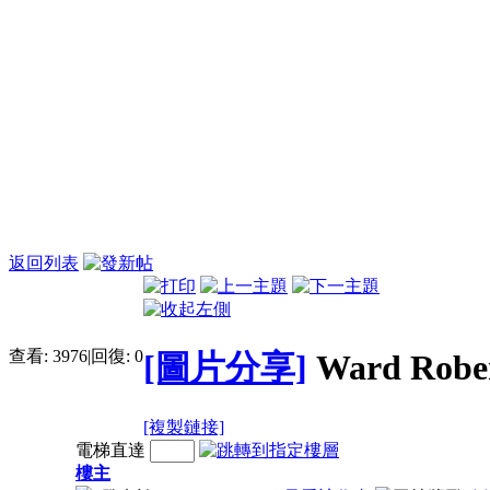
返回列表
查看:
3976
|
回復:
0
[圖片分享]
Ward Robe
[複製鏈接]
電梯直達
樓主