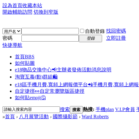
設為首頁
收藏本站
開啟輔助訪問
切換到窄版
找回密碼
自動登錄
密碼
立即註冊
登錄
快捷導航
首頁
BBS
如何貼圖
e18物品交換中心📢
主辦者發佈活動消息說明
淘寶互毒(動)群組🛍️
e18區手機月費,寬頻上網報價平台📲
手機月費,寬頻上網
自定捷徑👀
自定常瀏覽版區捷徑
如何貼emoji🤔
搜索
熱搜:
手機plan
V.I.P會員
搜索
»
首頁
›
八月展覽活動
›
國際攝影節
›
Ward Roberts