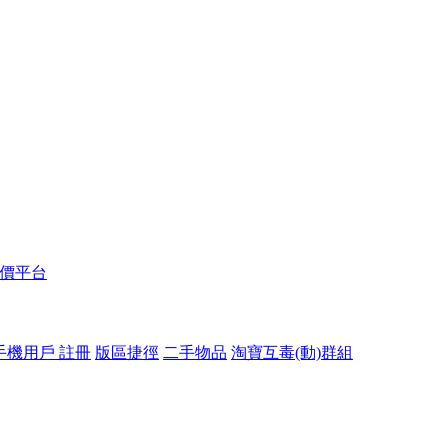
報價平台
手機用戶 註冊
版區捷徑
二手物品
淘寶互毒(動)群組