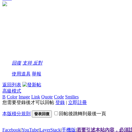
回復
支持
反對
使用道具
舉報
返回列表
高級模式
B
Color
Image
Link
Quote
Code
Smilies
您需要登錄後才可以回帖
登錄
|
立即註冊
本版積分規則
回帖後跳轉到最後一頁
發表回復
Facebook
|
YouTube
|
LayerStack
|
手機版
|
若要引述本站內容，必須註