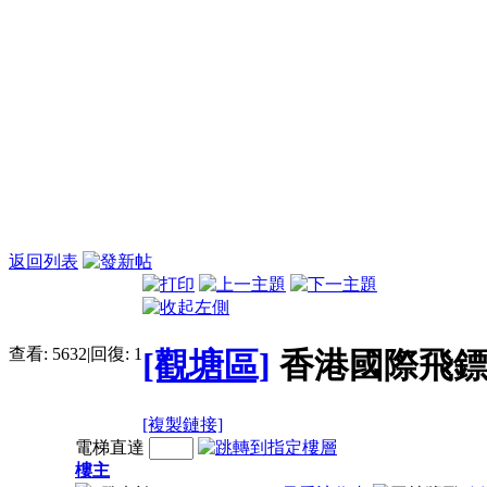
返回列表
查看:
5632
|
回復:
1
[觀塘區]
香港國際飛
[複製鏈接]
電梯直達
樓主