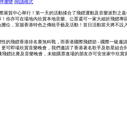
序瀏覽
|
閱讀模式
龍灣國際展貿中心舉行！第一天的活動揉合了飛鏢運動及音樂派對
事！你亦可在場地內欣賞本地音樂。公眾還可一家大細於飛鏢專
色攤位，宣揚香港特色之傳統手藝及活動！首日活動當天將不設
性的飛鏢香港排名賽煞科戰，而香港國際飛鏢節 - 國際一級邀
，更可即場欣賞音樂晚會，我們邀請了香港著名歌手及歌星組合
程直播飛鏢比賽及音樂晚會，未能購票進場的朋友亦可安坐家中欣賞