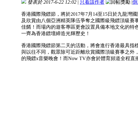
發表於 2017-6-22 12:02
|
只看該作者
|
倒
香港國際飛鏢節，將於2017年7月14至15日於九
及欣賞由八個亞洲精英隊伍爭奪之國際級飛鏢頂級賽
佳餚！而場內的遊客專區更會設置具備本地文化的特
一齊為香港鏢壇締造光輝歷史！
香港國際飛鏢節第二天的活動，將會進行香港最具指標
與以往不同，觀眾除可近距離欣賞國際頂級賽事之外
的飛鏢x音樂晚會！而Now TV亦會於體育頻道全