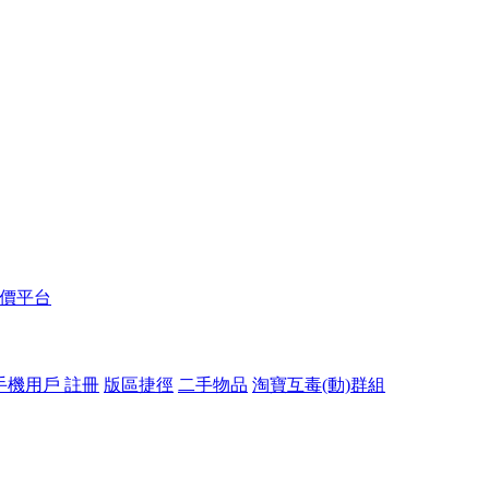
報價平台
手機用戶 註冊
版區捷徑
二手物品
淘寶互毒(動)群組