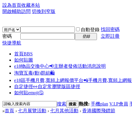
設為首頁
收藏本站
開啟輔助訪問
切換到窄版
找回密碼
自動登錄
密碼
立即註冊
登錄
快捷導航
首頁
BBS
如何貼圖
e18物品交換中心📢
主辦者發佈活動消息說明
淘寶互毒(動)群組🛍️
e18區手機月費,寬頻上網報價平台📲
手機月費,寬頻上網
自定捷徑👀
自定常瀏覽版區捷徑
如何貼emoji🤔
搜索
熱搜:
手機plan
V.I.P會員
搜索
»
首頁
›
七月展覽活動
›
七月其他活動
›
香港國際飛鏢節