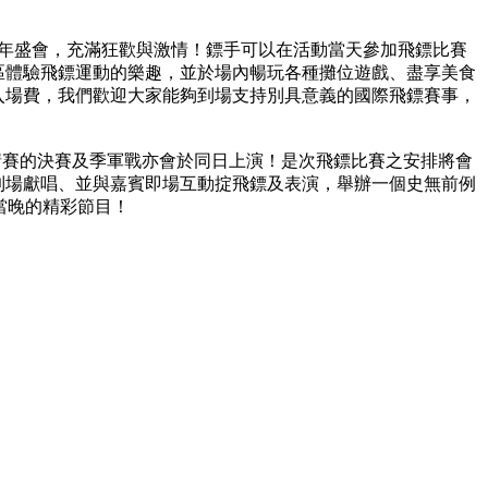
之嘉年盛會，充滿狂歡與激情！鏢手可以在活動當天參加飛鏢比賽
區體驗飛鏢運動的樂趣，並於場內暢玩各種攤位遊戲、盡享美食
入場費，我們歡迎大家能夠到場支持別具意義的國際飛鏢賽事，
請賽的決賽及季軍戰亦會於同日上演！是次飛鏢比賽之安排將會
到場獻唱、並與嘉賓即場互動掟飛鏢及表演，舉辦一個史無前例
當晚的精彩節目！