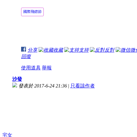
國際飛鏢節
分享
收藏
支持
反對
微
回復
使用道具
舉報
沙發
發表於 2017-6-24 21:36
|
只看該作者
宅女