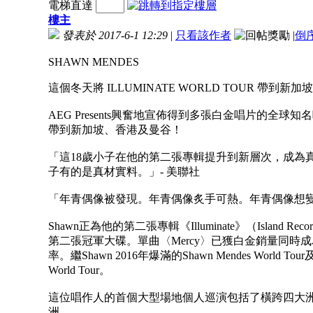
電梯直達
樓主
發表於 2017-6-1 12:29
|
只看該作者
|
倒
SHAWN MENDES
這個冬天將 ILLUMINATE WORLD TOUR 帶到新
AEG Presents興奮地宣佈得到多張白金唱片的全球知名唱作人S
帶到新加坡、香港及曼谷！
「這18歲小子在他的第二張專輯提升到新層次，成為
子有的是真材實料。」- 美聯社
「年青偶像被發現。年青偶像炙手可熱。年青偶像想變
Shawn正為他的第二張專輯《Illuminate》（Island
第二張冠軍大碟。單曲〈Mercy〉已獲白金銷量同時
率。繼Shawn 2016年爆滿的Shawn Mendes World 
World Tour。
這位唱作人的首個大型場地個人巡演包括了橫跨四大洲
洲。