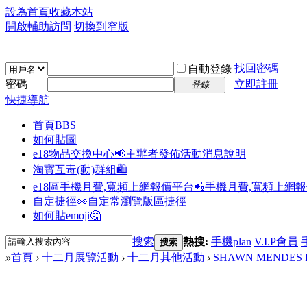
設為首頁
收藏本站
開啟輔助訪問
切換到窄版
找回密碼
自動登錄
密碼
立即註冊
登錄
快捷導航
首頁
BBS
如何貼圖
e18物品交換中心📢
主辦者發佈活動消息說明
淘寶互毒(動)群組🛍️
e18區手機月費,寬頻上網報價平台📲
手機月費,寬頻上網
自定捷徑👀
自定常瀏覽版區捷徑
如何貼emoji🤔
搜索
熱搜:
手機plan
V.I.P會員
搜索
»
首頁
›
十二月展覽活動
›
十二月其他活動
›
SHAWN MENDES Ill