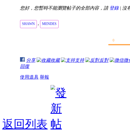
您好，您暫時不能瀏覽帖子的全部內容，請
登錄
| 沒
,
SHAWN
MENDES
0
分享
收藏
支持
反對
微
回復
使用道具
舉報
返回列表