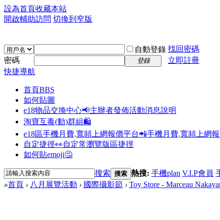
設為首頁
收藏本站
開啟輔助訪問
切換到窄版
找回密碼
自動登錄
密碼
立即註冊
登錄
快捷導航
首頁
BBS
如何貼圖
e18物品交換中心📢
主辦者發佈活動消息說明
淘寶互毒(動)群組🛍️
e18區手機月費,寬頻上網報價平台📲
手機月費,寬頻上網
自定捷徑👀
自定常瀏覽版區捷徑
如何貼emoji🤔
搜索
熱搜:
手機plan
V.I.P會員
搜索
»
首頁
›
八月展覽活動
›
國際攝影節
›
Toy Store - Marceau Nakay