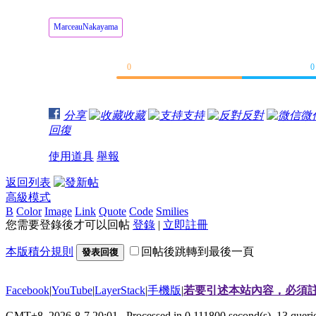
MarceauNakayama
0
0
分享
收藏
支持
反對
微
回復
使用道具
舉報
返回列表
高級模式
B
Color
Image
Link
Quote
Code
Smilies
您需要登錄後才可以回帖
登錄
|
立即註冊
本版積分規則
回帖後跳轉到最後一頁
發表回復
Facebook
|
YouTube
|
LayerStack
|
手機版
|
若要引述本站內容，必須註
GMT+8, 2026-8-7 20:01
, Processed in 0.111800 second(s), 13 que