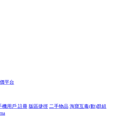
報價平台
手機用戶 註冊
版區捷徑
二手物品
淘寶互毒(動)群組
ama