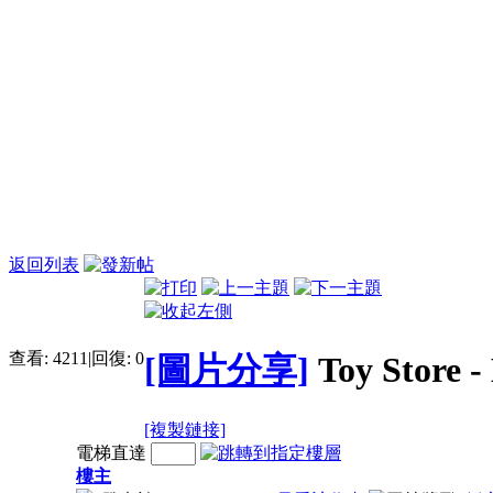
返回列表
查看:
4211
|
回復:
0
[圖片分享]
Toy Store 
[複製鏈接]
電梯直達
樓主