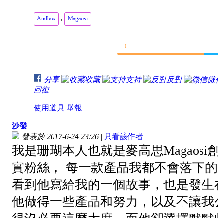
,
Audbos
Magaosi
0
分享
收藏
支持
反對
微
回復
使用道具
舉報
沙發
發表於 2017-6-24 23:26
|
只看該作者
我是珊瑚本人也就是麥高思Magaosi創
實粉絲， 每一款產品我都不會落下
看到他寫給我的一個故事，也是發生
他做得一些產品和努力，以及不讓我