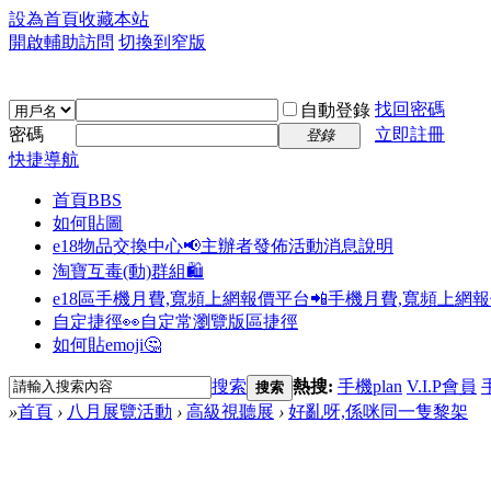
設為首頁
收藏本站
開啟輔助訪問
切換到窄版
找回密碼
自動登錄
密碼
立即註冊
登錄
快捷導航
首頁
BBS
如何貼圖
e18物品交換中心📢
主辦者發佈活動消息說明
淘寶互毒(動)群組🛍️
e18區手機月費,寬頻上網報價平台📲
手機月費,寬頻上網
自定捷徑👀
自定常瀏覽版區捷徑
如何貼emoji🤔
搜索
熱搜:
手機plan
V.I.P會員
搜索
»
首頁
›
八月展覽活動
›
高級視聽展
›
好亂呀,係咪同一隻黎架