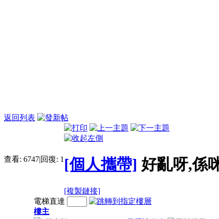
返回列表
查看:
6747
|
回復:
1
[個人攜帶]
好亂呀,係
[複製鏈接]
電梯直達
樓主