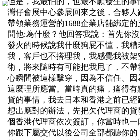
但是，我最怕的，也最不願發生的事情
灣仔會展中心參展回來之後，合夥人
帶領業務運營的1688企業店舖綁定
問他:為什麼？他回答我說：首先你
發火的時候說我什麼狗屁不懂，我糟
我，客戶也不搭理我，我感覺我被架
術，將來隨時有可能把我甩了，不帶
心瞬間被這樣擊穿，因為不信任、因
這麼理所應當。當時真的痛，痛得有
貨的事情，我去日本和香港之前已經
想出應對的辦法，先把欠代理商的貨
個香港代理商依次簽訂，你當時也一
你跟下屬交代以後公司全部都聽你的