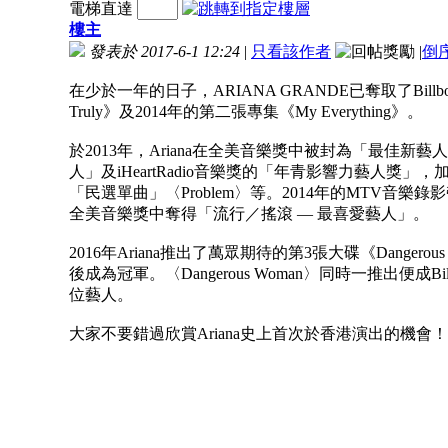
電梯直達
樓主
發表於 2017-6-1 12:24
|
只看該作者
|
倒
在少於一年的日子，ARIANA GRANDE已奪取了Billboard
Truly》及2014年的第二張專集《My Everything》。
於2013年，Ariana在全美音樂獎中被封為「最佳
人」及iHeartRadio音樂獎的「年青影響力藝人獎
「民選單曲」〈Problem〉等。2014年的MTV音樂錄影
全美音樂獎中奪得「流行／搖滾 — 最喜愛藝人」。
2016年Ariana推出了萬眾期待的第3張大碟《Dange
後成為冠軍。〈Dangerous Woman〉同時一推出便成B
位藝人。
大家不要錯過欣賞Ariana史上首次於香港演出的機會！