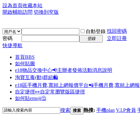
設為首頁
收藏本站
開啟輔助訪問
切換到窄版
找回密碼
自動登錄
密碼
立即註冊
登錄
快捷導航
首頁
BBS
如何貼圖
e18物品交換中心📢
主辦者發佈活動消息說明
淘寶互毒(動)群組🛍️
e18區手機月費,寬頻上網報價平台📲
手機月費,寬頻上網
自定捷徑👀
自定常瀏覽版區捷徑
如何貼emoji🤔
搜索
熱搜:
手機plan
V.I.P會員
搜索