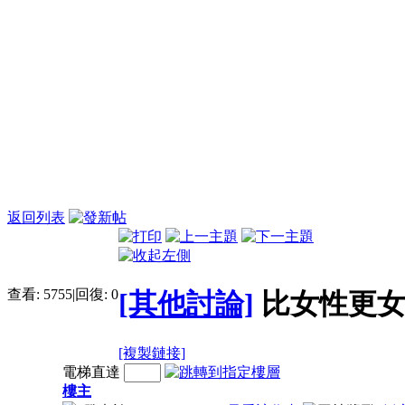
返回列表
查看:
5755
|
回復:
0
[其他討論]
比女性更女性
[複製鏈接]
電梯直達
樓主