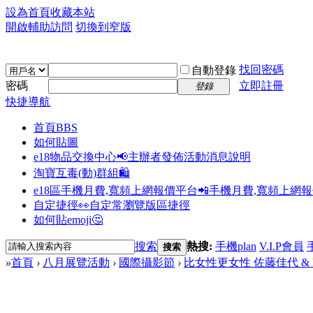
設為首頁
收藏本站
開啟輔助訪問
切換到窄版
找回密碼
自動登錄
密碼
立即註冊
登錄
快捷導航
首頁
BBS
如何貼圖
e18物品交換中心📢
主辦者發佈活動消息說明
淘寶互毒(動)群組🛍️
e18區手機月費,寬頻上網報價平台📲
手機月費,寬頻上網
自定捷徑👀
自定常瀏覽版區捷徑
如何貼emoji🤔
搜索
熱搜:
手機plan
V.I.P會員
搜索
»
首頁
›
八月展覽活動
›
國際攝影節
›
比女性更女性 佐藤佳代 & P