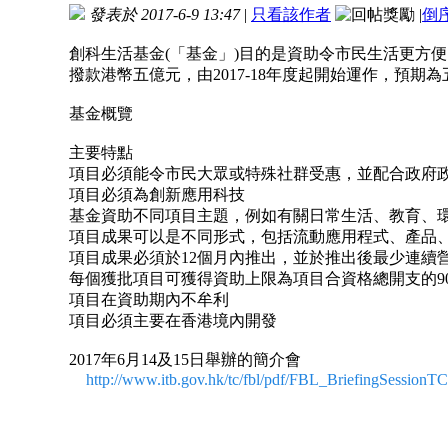
發表於 2017-6-9 13:47
|
只看該作者
|
倒
創科生活基金(「基金」)目的是資助令市民生活更方
撥款港幣五億元，由2017-18年度起開始運作，預期為
基金概覽
主要特點
項目必須能令市民大眾或特殊社群受惠，並配合政府
項目必須為創新應用科技
基金資助不同項目主題，例如有關日常生活、教育、
項目成果可以是不同形式，包括流動應用程式、產品
項目成果必須於12個月內推出，並於推出後最少連續營
每個獲批項目可獲得資助上限為項目合資格總開支的90
項目在資助期內不牟利
項目必須主要在香港境內開發
2017年6月14及15日舉辦的簡介會
http://www.itb.gov.hk/tc/fbl/pdf/FBL_BriefingSessionTC