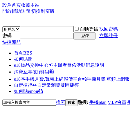
設為首頁
收藏本站
開啟輔助訪問
切換到窄版
找回密碼
自動登錄
密碼
立即註冊
登錄
快捷導航
首頁
BBS
如何貼圖
e18物品交換中心📢
主辦者發佈活動消息說明
淘寶互毒(動)群組🛍️
e18區手機月費,寬頻上網報價平台📲
手機月費,寬頻上網
自定捷徑👀
自定常瀏覽版區捷徑
如何貼emoji🤔
搜索
熱搜:
手機plan
V.I.P會員
搜索