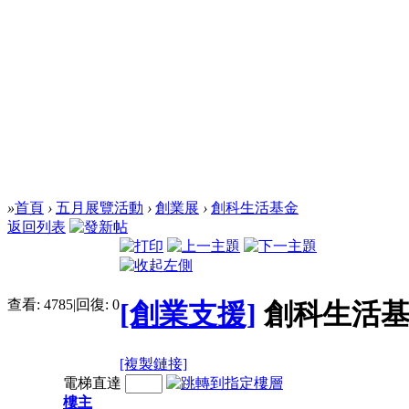
»
首頁
›
五月展覽活動
›
創業展
›
創科生活基金
返回列表
查看:
4785
|
回復:
0
[創業支援]
創科生活
[複製鏈接]
電梯直達
樓主