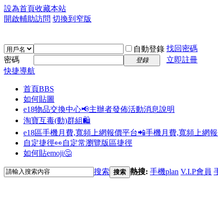
設為首頁
收藏本站
開啟輔助訪問
切換到窄版
找回密碼
自動登錄
密碼
立即註冊
登錄
快捷導航
首頁
BBS
如何貼圖
e18物品交換中心📢
主辦者發佈活動消息說明
淘寶互毒(動)群組🛍️
e18區手機月費,寬頻上網報價平台📲
手機月費,寬頻上網
自定捷徑👀
自定常瀏覽版區捷徑
如何貼emoji🤔
搜索
熱搜:
手機plan
V.I.P會員
搜索