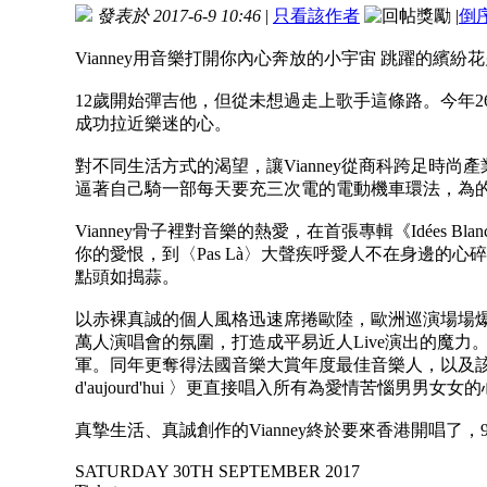
發表於 2017-6-9 10:46
|
只看該作者
|
倒
Vianney用音樂打開你內心奔放的小宇宙 跳躍的繽紛
12歲開始彈吉他，但從未想過走上歌手這條路。今年26
成功拉近樂迷的心。
對不同生活方式的渴望，讓Vianney從商科跨足時
逼著自己騎一部每天要充三次電的電動機車環法，為
Vianney骨子裡對音樂的熱愛，在首張專輯《Idées Bla
你的愛恨，到〈Pas Là〉大聲疾呼愛人不在身邊的心
點頭如搗蒜。
以赤裸真誠的個人風格迅速席捲歐陸，歐洲巡演場場爆滿
萬人演唱會的氛圍，打造成平易近人Live演出的魔力。2
軍。同年更奪得法國音樂大賞年度最佳音樂人，以及該年度最佳歌曲
d'aujourd'hui 〉更直接唱入所有為愛情苦惱男男女女
真摯生活、真誠創作的Vianney終於要來香港開唱了，9月 
SATURDAY 30TH SEPTEMBER 2017