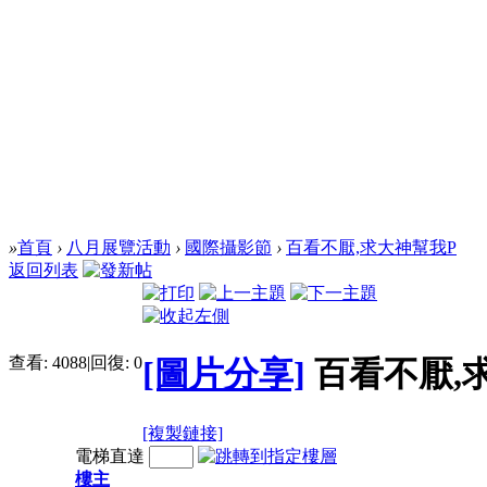
»
首頁
›
八月展覽活動
›
國際攝影節
›
百看不厭,求大神幫我P
返回列表
查看:
4088
|
回復:
0
[圖片分享]
百看不厭,
[複製鏈接]
電梯直達
樓主