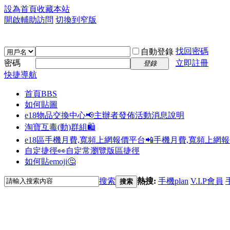
設為首頁
收藏本站
開啟輔助訪問
切換到窄版
找回密碼
自動登錄
密碼
立即註冊
登錄
快捷導航
首頁
BBS
如何貼圖
e18物品交換中心📢
主辦者發佈活動消息說明
淘寶互毒(動)群組🛍️
e18區手機月費,寬頻上網報價平台📲
手機月費,寬頻上網
自定捷徑👀
自定常瀏覽版區捷徑
如何貼emoji🤔
搜索
熱搜:
手機plan
V.I.P會員
搜索