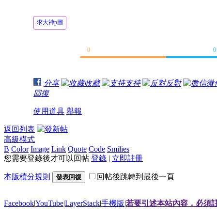
大神回覆：
求大神p圖
求大神把跑的那個人P的霸氣一點
0
0
大神回覆：
分享
收藏
支持
反對
微
回復
求大神把跳起來的那個人P的霸氣一點
使用道具
舉報
大神回覆：
返回列表
高級模式
B
Color
Image
Link
Quote
Code
Smilies
求大神P個長髮，其他不變
您需要登錄後才可以回帖
登錄
|
立即註冊
本版積分規則
回帖後跳轉到最後一頁
發表回復
大神回覆：
Facebook
|
YouTube
|
LayerStack
|
手機版
|
若要引述本站內容，必須註
求大神把我P的露骨一點，讓人看了不會忘