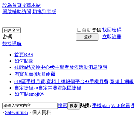
設為首頁
收藏本站
開啟輔助訪問
切換到窄版
找回密碼
自動登錄
密碼
立即註冊
登錄
快捷導航
首頁
BBS
如何貼圖
e18物品交換中心📢
主辦者發佈活動消息說明
淘寶互毒(動)群組🛍️
e18區手機月費,寬頻上網報價平台📲
手機月費,寬頻上網
自定捷徑👀
自定常瀏覽版區捷徑
如何貼emoji🤔
搜索
熱搜:
手機plan
V.I.P會員
搜索
›
SafeGuru85
›
個人資料