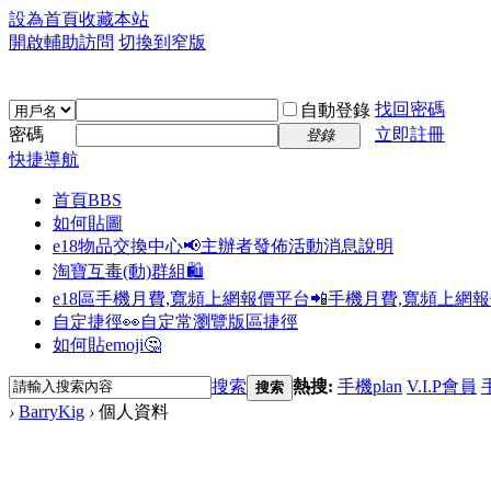
設為首頁
收藏本站
開啟輔助訪問
切換到窄版
找回密碼
自動登錄
密碼
立即註冊
登錄
快捷導航
首頁
BBS
如何貼圖
e18物品交換中心📢
主辦者發佈活動消息說明
淘寶互毒(動)群組🛍️
e18區手機月費,寬頻上網報價平台📲
手機月費,寬頻上網
自定捷徑👀
自定常瀏覽版區捷徑
如何貼emoji🤔
搜索
熱搜:
手機plan
V.I.P會員
搜索
›
BarryKig
›
個人資料