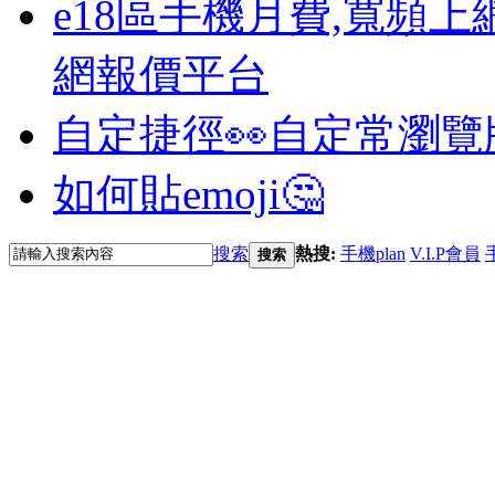
e18區手機月費,寬頻上
網報價平台
自定捷徑👀
自定常瀏覽
如何貼emoji🤔
搜索
熱搜:
手機plan
V.I.P會員
搜索