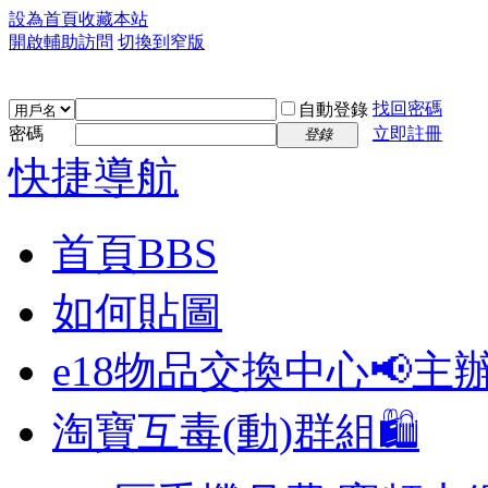
設為首頁
收藏本站
開啟輔助訪問
切換到窄版
找回密碼
自動登錄
密碼
立即註冊
登錄
快捷導航
首頁
BBS
如何貼圖
e18物品交換中心📢
主
淘寶互毒(動)群組🛍️