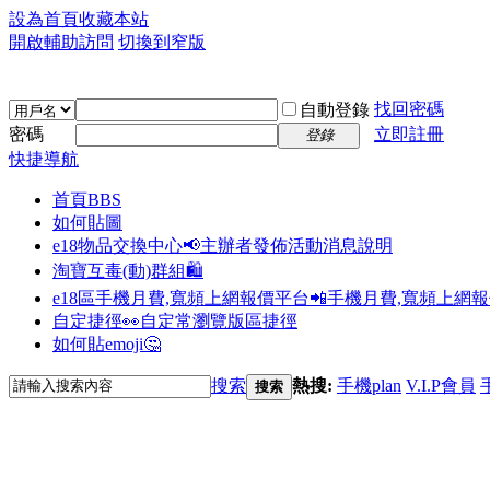
設為首頁
收藏本站
開啟輔助訪問
切換到窄版
找回密碼
自動登錄
密碼
立即註冊
登錄
快捷導航
首頁
BBS
如何貼圖
e18物品交換中心📢
主辦者發佈活動消息說明
淘寶互毒(動)群組🛍️
e18區手機月費,寬頻上網報價平台📲
手機月費,寬頻上網
自定捷徑👀
自定常瀏覽版區捷徑
如何貼emoji🤔
搜索
熱搜:
手機plan
V.I.P會員
搜索