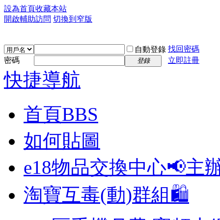
設為首頁
收藏本站
開啟輔助訪問
切換到窄版
找回密碼
自動登錄
密碼
立即註冊
登錄
快捷導航
首頁
BBS
如何貼圖
e18物品交換中心📢
主
淘寶互毒(動)群組🛍️