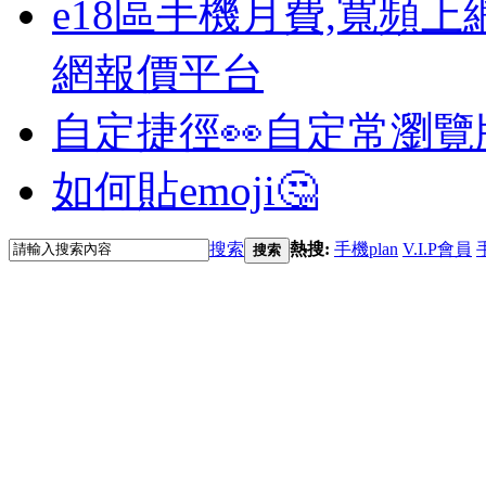
e18區手機月費,寬頻上
網報價平台
自定捷徑👀
自定常瀏覽
如何貼emoji🤔
搜索
熱搜:
手機plan
V.I.P會員
搜索