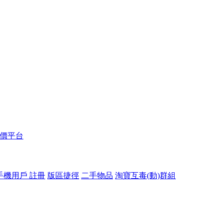
報價平台
手機用戶 註冊
版區捷徑
二手物品
淘寶互毒(動)群組