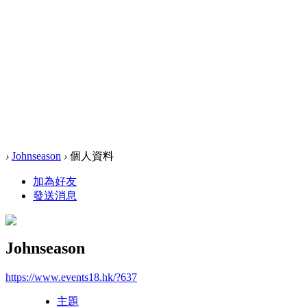
›
Johnseason
›
個人資料
加為好友
發送消息
Johnseason
https://www.events18.hk/?637
主題