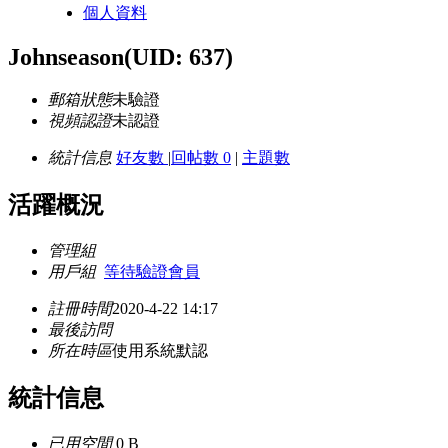
個人資料
Johnseason
(UID: 637)
郵箱狀態
未驗證
視頻認證
未認證
統計信息
好友數
|
回帖數 0
|
主題數
活躍概況
管理組
用戶組
等待驗證會員
註冊時間
2020-4-22 14:17
最後訪問
所在時區
使用系統默認
統計信息
已用空間
0 B