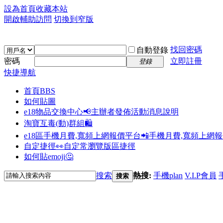
設為首頁
收藏本站
開啟輔助訪問
切換到窄版
找回密碼
自動登錄
密碼
立即註冊
登錄
快捷導航
首頁
BBS
如何貼圖
e18物品交換中心📢
主辦者發佈活動消息說明
淘寶互毒(動)群組🛍️
e18區手機月費,寬頻上網報價平台📲
手機月費,寬頻上網
自定捷徑👀
自定常瀏覽版區捷徑
如何貼emoji🤔
搜索
熱搜:
手機plan
V.I.P會員
搜索