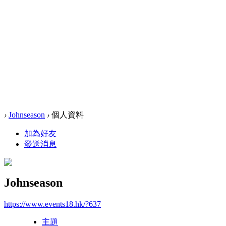
›
Johnseason
›
個人資料
加為好友
發送消息
Johnseason
https://www.events18.hk/?637
主題