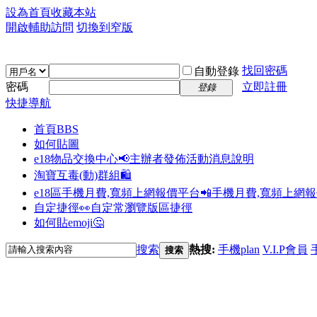
設為首頁
收藏本站
開啟輔助訪問
切換到窄版
找回密碼
自動登錄
密碼
立即註冊
登錄
快捷導航
首頁
BBS
如何貼圖
e18物品交換中心📢
主辦者發佈活動消息說明
淘寶互毒(動)群組🛍️
e18區手機月費,寬頻上網報價平台📲
手機月費,寬頻上網
自定捷徑👀
自定常瀏覽版區捷徑
如何貼emoji🤔
搜索
熱搜:
手機plan
V.I.P會員
搜索