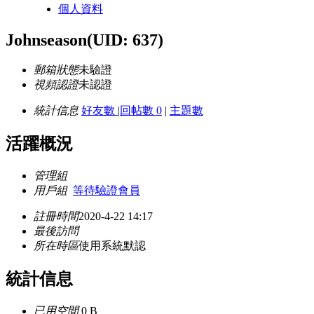
個人資料
Johnseason
(UID: 637)
郵箱狀態
未驗證
視頻認證
未認證
統計信息
好友數
|
回帖數 0
|
主題數
活躍概況
管理組
用戶組
等待驗證會員
註冊時間
2020-4-22 14:17
最後訪問
所在時區
使用系統默認
統計信息
已用空間
0 B