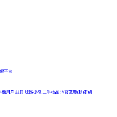
報價平台
手機用戶 註冊
版區捷徑
二手物品
淘寶互毒(動)群組