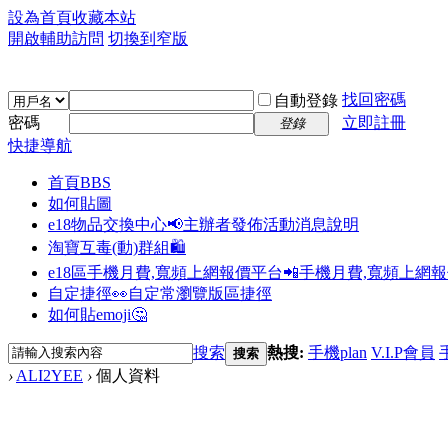
設為首頁
收藏本站
開啟輔助訪問
切換到窄版
找回密碼
自動登錄
密碼
立即註冊
登錄
快捷導航
首頁
BBS
如何貼圖
e18物品交換中心📢
主辦者發佈活動消息說明
淘寶互毒(動)群組🛍️
e18區手機月費,寬頻上網報價平台📲
手機月費,寬頻上網
自定捷徑👀
自定常瀏覽版區捷徑
如何貼emoji🤔
搜索
熱搜:
手機plan
V.I.P會員
搜索
›
ALI2YEE
›
個人資料