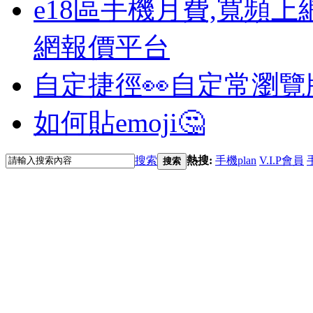
e18區手機月費,寬頻上
網報價平台
自定捷徑👀
自定常瀏覽
如何貼emoji🤔
搜索
熱搜:
手機plan
V.I.P會員
搜索