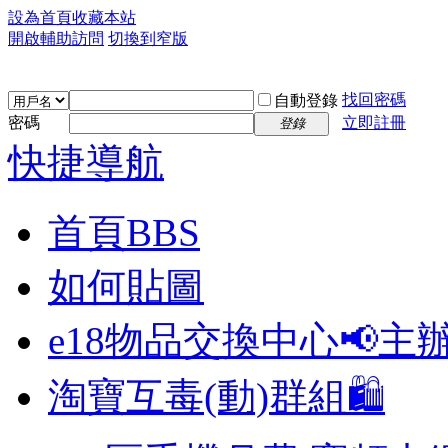
設為首頁
收藏本站
開啟輔助訪問
切換到窄版
找回密碼
自動登錄
密碼
立即註冊
登錄
快捷導航
首頁
BBS
如何貼圖
e18物品交換中心📢
主
淘寶互毒(動)群組🛍️