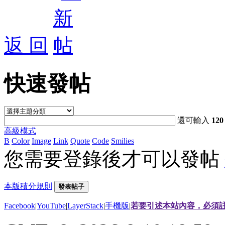
返 回
快速發帖
還可輸入
120
高級模式
B
Color
Image
Link
Quote
Code
Smilies
您需要登錄後才可以發帖
本版積分規則
發表帖子
Facebook
|
YouTube
|
LayerStack
|
手機版
|
若要引述本站內容，必須註