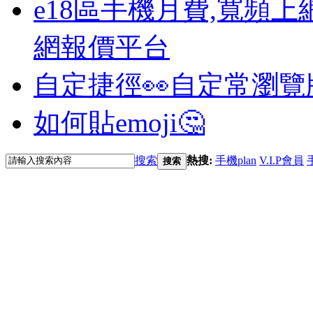
e18區手機月費,寬頻上
網報價平台
自定捷徑👀
自定常瀏覽
如何貼emoji🤔
搜索
熱搜:
手機plan
V.I.P會員
搜索