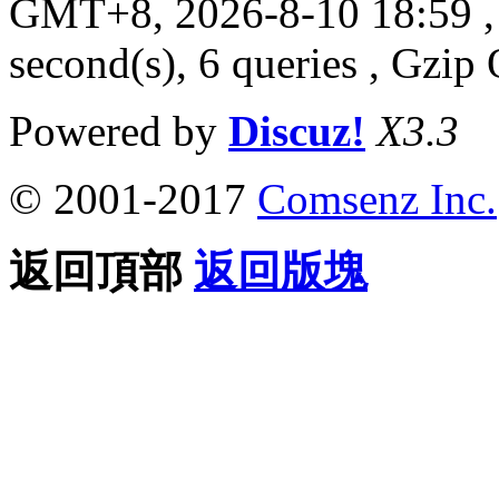
GMT+8, 2026-8-10 18:59
,
second(s), 6 queries , Gzi
Powered by
Discuz!
X3.3
© 2001-2017
Comsenz Inc.
返回頂部
返回版塊