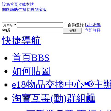
設為首頁
收藏本站
開啟輔助訪問
切換到窄版
找回密碼
自動登錄
密碼
立即註冊
登錄
快捷導航
首頁
BBS
如何貼圖
e18物品交換中心📢
主
淘寶互毒(動)群組🛍️