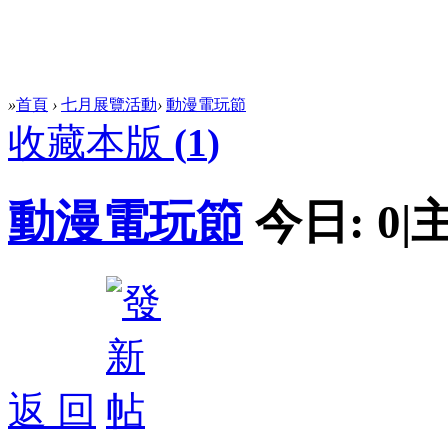
»
首頁
›
七月展覽活動
›
動漫電玩節
收藏本版
(
1
)
動漫電玩節
今日:
0
|
返 回