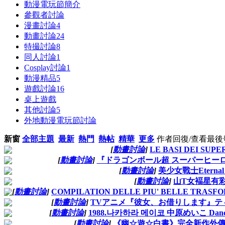
動漫電玩節簡介
參觀者討論
漫畫討論
4
動畫討論
24
特撮討論
8
同人討論
1
Cosplay討論
1
動漫精品
5
遊戲討論
16
桌上遊戲
其他討論
5
外地動漫電玩節討論
新窗
全部主題
最新
熱門
熱帖
精華
更多
作者
回復/查看
最後
[
動畫討論
]
LE BASI DEI SUP
[
動畫討論
]
『ドラゴンボール超 スーパーヒーロー』特
[
動畫討論
]
美少女戰士Eterna
[
動畫討論
]
山T女褔星有
[
動畫討論
]
COMPILATION DELLE PIU' BELLE TRASFOR
[
動畫討論
]
TVアニメ『彼女、お借りします』ティ
[
動畫討論
]
1988.나카하라 메이코 中原めいこ Dance in
[
動畫討論
]
《幽☆遊☆白書》完全新作外傳公開 