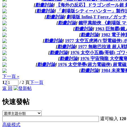
[
動畫討論
]
【海外の反応】ドラゴンボール超 最
[
動畫討論
]
「劇場版シティーハンター」製作決
[
動畫討論
]
劇場版 Infini-T Force／
[
動畫討論
]
鐵甲萬能俠 《劇場版 
[
動畫討論
]
1963 巨無霸(鐵人
[
動畫討論
]
1982 電子神
[
動畫討論
]
1977 太空五虎將(V型電磁俠) ボ
[
動畫討論
]
1977 無敵巴拉達 超人
[
動畫討論
]
1976 太空小五義(哥頓) ゴ
[
動畫討論
]
1976 宇宙飛龍 大空
[
動畫討論
]
1976 太空堡壘(超力電磁俠) 超
[
動畫討論
]
1984 未來警
下一頁 »
1
2
/ 2 頁
下一頁
返 回
快速發帖
還可輸入
120
高級模式