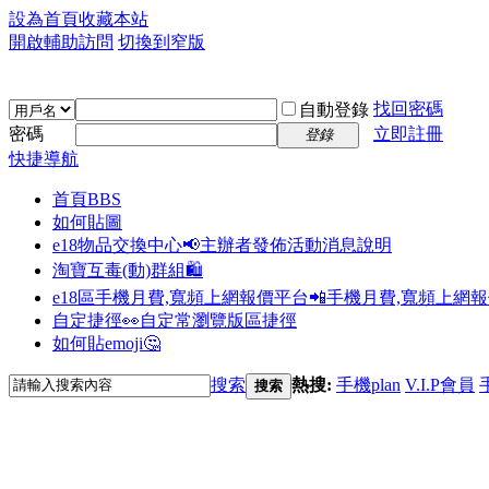
設為首頁
收藏本站
開啟輔助訪問
切換到窄版
找回密碼
自動登錄
密碼
立即註冊
登錄
快捷導航
首頁
BBS
如何貼圖
e18物品交換中心📢
主辦者發佈活動消息說明
淘寶互毒(動)群組🛍️
e18區手機月費,寬頻上網報價平台📲
手機月費,寬頻上網
自定捷徑👀
自定常瀏覽版區捷徑
如何貼emoji🤔
搜索
熱搜:
手機plan
V.I.P會員
搜索