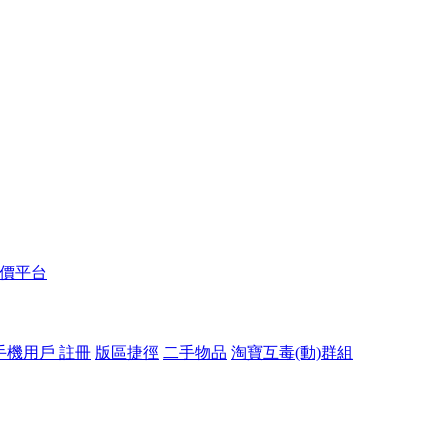
報價平台
手機用戶 註冊
版區捷徑
二手物品
淘寶互毒(動)群組