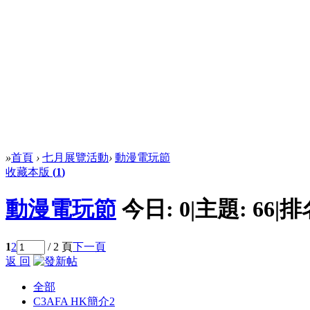
»
首頁
›
七月展覽活動
›
動漫電玩節
收藏本版
(
1
)
動漫電玩節
今日:
0
|
主題:
66
|
排
1
2
/ 2 頁
下一頁
返 回
全部
C3AFA HK簡介
2