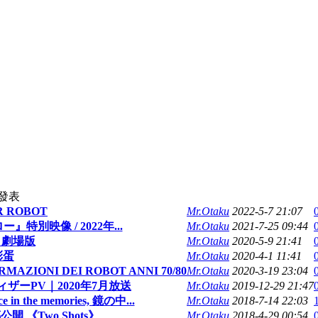
發表
ER ROBOT
Mr.Otaku
2022-5-7 21:07
別映像 / 2022年...
Mr.Otaku
2021-7-25 09:44
l 劇場版
Mr.Otaku
2020-5-9 21:41
彩蛋
Mr.Otaku
2020-4-1 11:41
MAZIONI DEI ROBOT ANNI 70/80
Mr.Otaku
2020-3-19 23:04
ザーPV｜2020年7月放送
Mr.Otaku
2019-12-29 21:47
 the memories, 鏡の中...
Mr.Otaku
2018-7-14 22:03
《Two Shots》
Mr.Otaku
2018-4-29 00:54