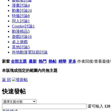
參觀者討論
漫畫討論
4
動畫討論
24
特撮討論
8
同人討論
1
Cosplay討論
1
動漫精品
5
遊戲討論
16
桌上遊戲
其他討論
5
外地動漫電玩節討論
新窗
全部主題
最新
熱門
熱帖
精華
更多
作者
回復/查看
最後
本版塊或指定的範圍內尚無主題
返 回
快速發帖
還可輸入
120