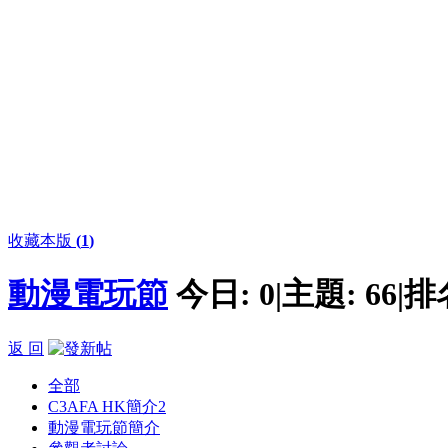
收藏本版
(
1
)
動漫電玩節
今日:
0
|
主題:
66
|
排
返 回
全部
C3AFA HK簡介
2
動漫電玩節簡介