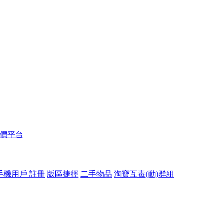
報價平台
手機用戶 註冊
版區捷徑
二手物品
淘寶互毒(動)群組