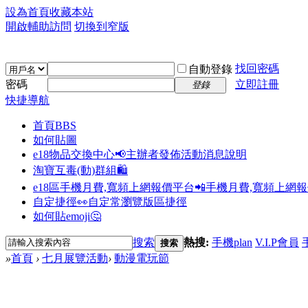
設為首頁
收藏本站
開啟輔助訪問
切換到窄版
找回密碼
自動登錄
密碼
立即註冊
登錄
快捷導航
首頁
BBS
如何貼圖
e18物品交換中心📢
主辦者發佈活動消息說明
淘寶互毒(動)群組🛍️
e18區手機月費,寬頻上網報價平台📲
手機月費,寬頻上網
自定捷徑👀
自定常瀏覽版區捷徑
如何貼emoji🤔
搜索
熱搜:
手機plan
V.I.P會員
搜索
»
首頁
›
七月展覽活動
›
動漫電玩節