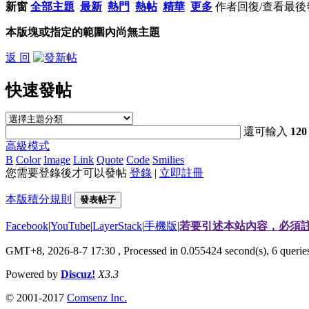
新窗
全部主題
最新
熱門
熱帖
精華
更多
作者
回復/查看
最後
本版塊或指定的範圍內尚無主題
返 回
快速發帖
還可輸入
120
高級模式
B
Color
Image
Link
Quote
Code
Smilies
您需要登錄後才可以發帖
登錄
|
立即註冊
本版積分規則
發表帖子
Facebook
|
YouTube
|
LayerStack
|
手機版
|
若要引述本站內容，必須註
GMT+8, 2026-8-7 17:30
, Processed in 0.055424 second(s), 6 quer
Powered by
Discuz!
X3.3
© 2001-2017
Comsenz Inc.