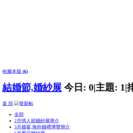
收藏本版
(
6
)
結婚節,婚紗展
今日:
0
|
主題:
1
|
返 回
全部
2月情人節婚紗展簡介
3月婚宴,海外婚禮博覽簡介