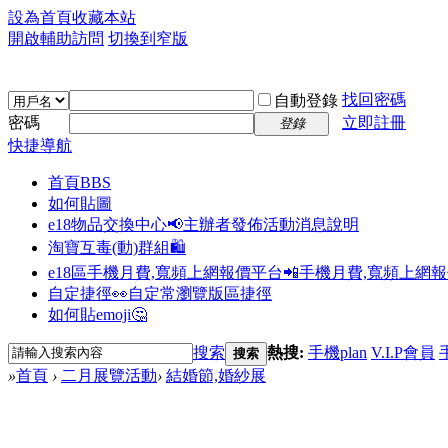
設為首頁
收藏本站
開啟輔助訪問
切換到窄版
找回密碼
自動登錄
密碼
立即註冊
登錄
快捷導航
首頁
BBS
如何貼圖
e18物品交換中心📢
主辦者發佈活動消息說明
淘寶互毒(動)群組🛍️
e18區手機月費,寬頻上網報價平台📲
手機月費,寬頻上網
自定捷徑👀
自定常瀏覽版區捷徑
如何貼emoji🤔
搜索
熱搜:
手機plan
V.I.P會員
搜索
»
首頁
›
二月展覽活動
›
結婚節,婚紗展