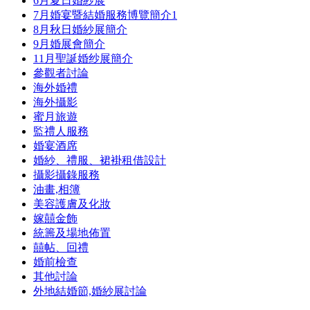
6月夏日婚紗展
7月婚宴暨結婚服務博覽簡介
1
8月秋日婚紗展簡介
9月婚展會簡介
11月聖誕婚纱展簡介
參觀者討論
海外婚禮
海外攝影
蜜月旅遊
監禮人服務
婚宴酒席
婚紗、禮服、裙褂租借設計
攝影攝錄服務
油畫,相簿
美容護膚及化妝
嫁囍金飾
統籌及場地佈置
囍帖、回禮
婚前檢查
其他討論
外地結婚節,婚紗展討論