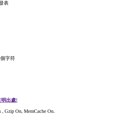
發表
個字符
明出處!
ies , Gzip On, MemCache On.