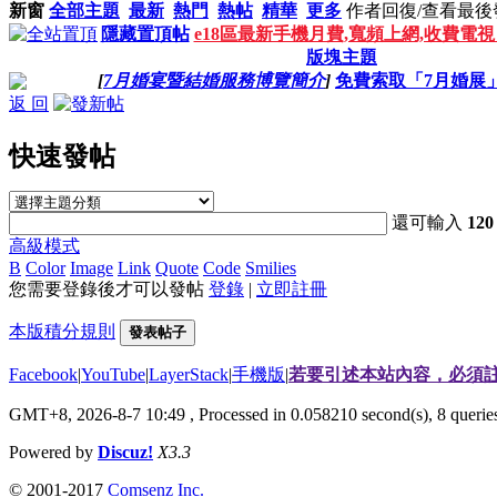
新窗
全部主題
最新
熱門
熱帖
精華
更多
作者
回復/查看
最後
隱藏置頂帖
e18區最新手機月費,寬頻上網,收費電
版塊主題
[
7月婚宴暨結婚服務博覽簡介
]
免費索取「7月婚展」
返 回
快速發帖
還可輸入
120
高級模式
B
Color
Image
Link
Quote
Code
Smilies
您需要登錄後才可以發帖
登錄
|
立即註冊
本版積分規則
發表帖子
Facebook
|
YouTube
|
LayerStack
|
手機版
|
若要引述本站內容，必須註
GMT+8, 2026-8-7 10:49
, Processed in 0.058210 second(s), 8 quer
Powered by
Discuz!
X3.3
© 2001-2017
Comsenz Inc.