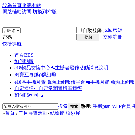
設為首頁
收藏本站
開啟輔助訪問
切換到窄版
找回密碼
自動登錄
密碼
立即註冊
登錄
快捷導航
首頁
BBS
如何貼圖
e18物品交換中心📢
主辦者發佈活動消息說明
淘寶互毒(動)群組🛍️
e18區手機月費,寬頻上網報價平台📲
手機月費,寬頻上網
自定捷徑👀
自定常瀏覽版區捷徑
如何貼emoji🤔
搜索
熱搜:
手機plan
V.I.P會員
搜索
»
首頁
›
二月展覽活動
›
結婚節,婚紗展