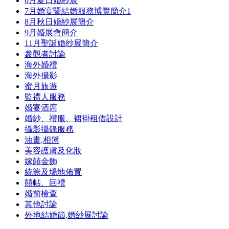
6月夏日婚紗展
7月婚宴暨結婚服務博覽簡介
1
8月秋日婚紗展簡介
9月婚展會簡介
11月聖誕婚纱展簡介
參觀者討論
海外婚禮
海外攝影
蜜月旅遊
監禮人服務
婚宴酒席
婚紗、禮服、裙褂租借設計
攝影攝錄服務
油畫,相簿
美容護膚及化妝
嫁囍金飾
統籌及場地佈置
囍帖、回禮
婚前檢查
其他討論
外地結婚節,婚紗展討論