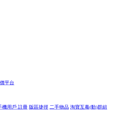
報價平台
手機用戶 註冊
版區捷徑
二手物品
淘寶互毒(動)群組