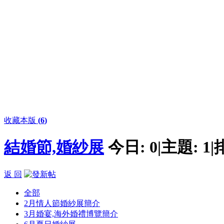
收藏本版
(
6
)
結婚節,婚紗展
今日:
0
|
主題:
1
|
返 回
全部
2月情人節婚紗展簡介
3月婚宴,海外婚禮博覽簡介