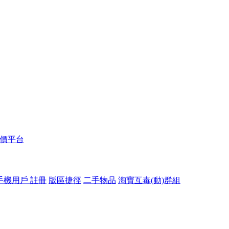
報價平台
手機用戶 註冊
版區捷徑
二手物品
淘寶互毒(動)群組