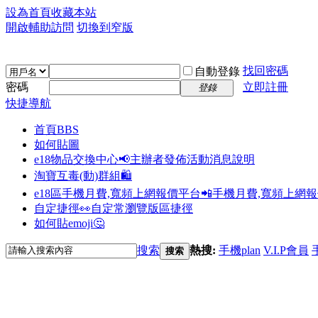
設為首頁
收藏本站
開啟輔助訪問
切換到窄版
找回密碼
自動登錄
密碼
立即註冊
登錄
快捷導航
首頁
BBS
如何貼圖
e18物品交換中心📢
主辦者發佈活動消息說明
淘寶互毒(動)群組🛍️
e18區手機月費,寬頻上網報價平台📲
手機月費,寬頻上網
自定捷徑👀
自定常瀏覽版區捷徑
如何貼emoji🤔
搜索
熱搜:
手機plan
V.I.P會員
搜索