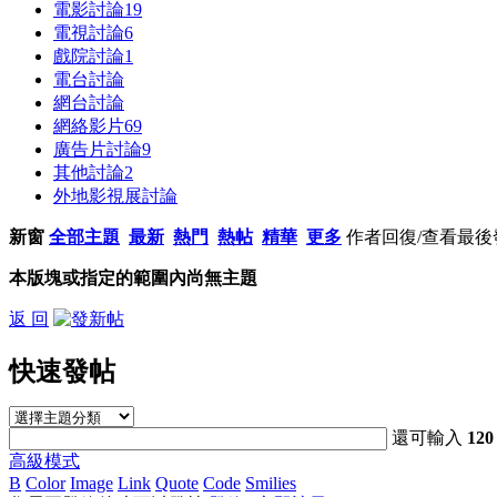
電影討論
19
電視討論
6
戲院討論
1
電台討論
網台討論
網絡影片
69
廣告片討論
9
其他討論
2
外地影視展討論
新窗
全部主題
最新
熱門
熱帖
精華
更多
作者
回復/查看
最後
本版塊或指定的範圍內尚無主題
返 回
快速發帖
還可輸入
120
高級模式
B
Color
Image
Link
Quote
Code
Smilies