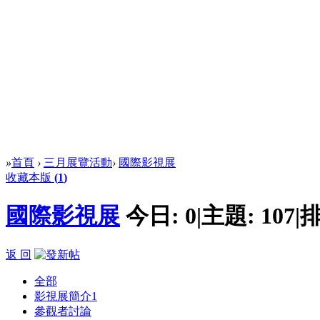
»
首頁
›
三月展覽活動
›
國際影視展
收藏本版
(
1
)
國際影視展
今日:
0
|
主題:
107
|
排
返 回
全部
影視展簡介
1
參觀者討論