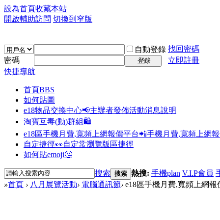
設為首頁
收藏本站
開啟輔助訪問
切換到窄版
找回密碼
自動登錄
密碼
立即註冊
登錄
快捷導航
首頁
BBS
如何貼圖
e18物品交換中心📢
主辦者發佈活動消息說明
淘寶互毒(動)群組🛍️
e18區手機月費,寬頻上網報價平台📲
手機月費,寬頻上網
自定捷徑👀
自定常瀏覽版區捷徑
如何貼emoji🤔
搜索
熱搜:
手機plan
V.I.P會員
搜索
»
首頁
›
八月展覽活動
›
電腦通訊節
›
e18區手機月費,寬頻上網報