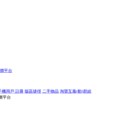
報價平台
手機用戶 註冊
版區捷徑
二手物品
淘寶互毒(動)群組
價平台