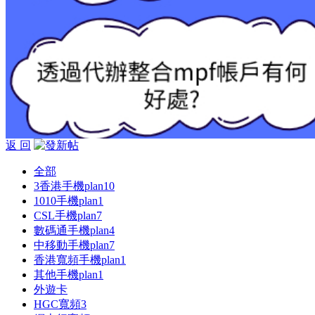
返 回
全部
3香港手機plan
10
1010手機plan
1
CSL手機plan
7
數碼通手機plan
4
中移動手機plan
7
香港寬頻手機plan
1
其他手機plan
1
外遊卡
HGC寬頻
3