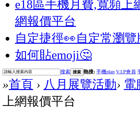
e18區手機月費,寬頻上
網報價平台
自定捷徑👀
自定常瀏覽
如何貼emoji🤔
搜索
熱搜:
手機plan
V.I.P會員
搜索
»
首頁
›
八月展覽活動
›
電
上網報價平台