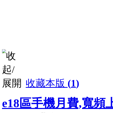
收藏本版
(
1
)
e18區手機月費,寬