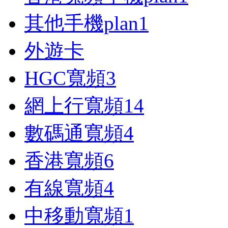
其他手機plan
1
外遊卡
HGC寬頻
3
網上行寬頻
14
數碼通寬頻
4
香港寬頻
6
有線寬頻
4
中移動寬頻
1