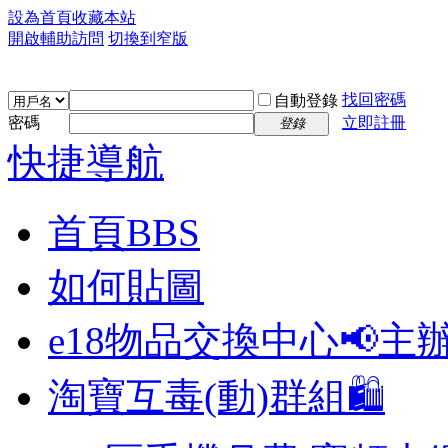
設為首頁
收藏本站
開啟輔助訪問
切換到窄版
找回密碼
自動登錄
密碼
立即註冊
登錄
快捷導航
首頁
BBS
如何貼圖
e18物品交換中心📢
主
淘寶互毒(動)群組🛍️