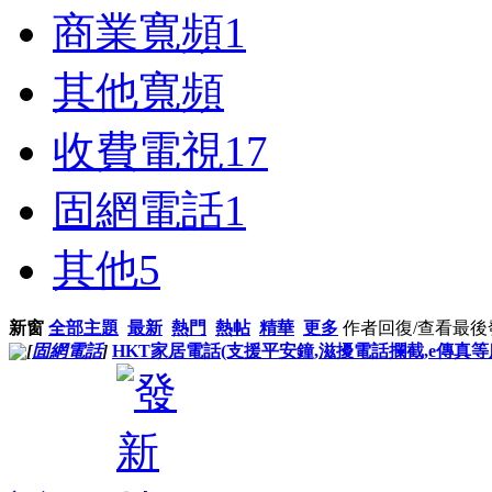
商業寬頻
1
其他寬頻
收費電視
17
固網電話
1
其他
5
新窗
全部主題
最新
熱門
熱帖
精華
更多
作者
回復/查看
最後
[
固網電話
]
HKT家居電話(支援平安鐘,滋擾電話攔截,e傳真等