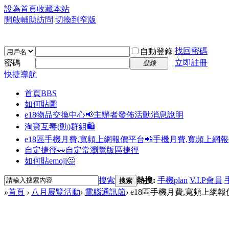
設為首頁
收藏本站
開啟輔助訪問
切換到窄版
找回密碼
自動登錄
密碼
立即註冊
登錄
快捷導航
首頁
BBS
如何貼圖
e18物品交換中心📢
主辦者發佈活動消息說明
淘寶互毒(動)群組🛍️
e18區手機月費,寬頻上網報價平台📲
手機月費,寬頻上網
自定捷徑👀
自定常瀏覽版區捷徑
如何貼emoji🤔
搜索
熱搜:
手機plan
V.I.P會員
搜索
»
首頁
›
八月展覽活動
›
電腦通訊節
›
e18區手機月費,寬頻上網報