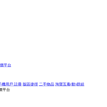
報價平台
手機用戶 註冊
版區捷徑
二手物品
淘寶互毒(動)群組
價平台