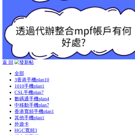
返 回
全部
3香港手機plan
10
1010手機plan
1
CSL手機plan
7
數碼通手機plan
4
中移動手機plan
7
香港寬頻手機plan
1
其他手機plan
1
外遊卡
HGC寬頻
3