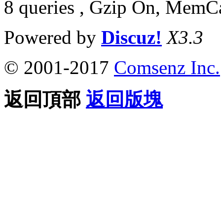
8 queries , Gzip On, MemC
Powered by
Discuz!
X3.3
© 2001-2017
Comsenz Inc.
返回頂部
返回版塊