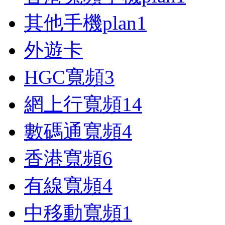
其他手機plan
1
外遊卡
HGC寬頻
3
網上行寬頻
14
數碼通寬頻
4
香港寬頻
6
有線寬頻
4
中移動寬頻
1