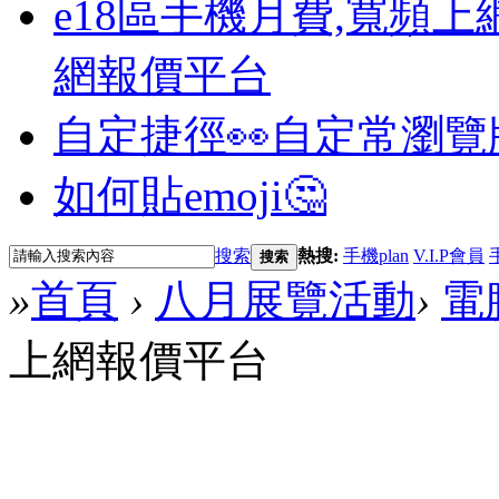
e18區手機月費,寬頻上
網報價平台
自定捷徑👀
自定常瀏覽
如何貼emoji🤔
搜索
熱搜:
手機plan
V.I.P會員
搜索
»
首頁
›
八月展覽活動
›
電
上網報價平台