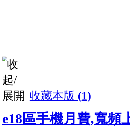
收藏本版
(
1
)
e18區手機月費,寬