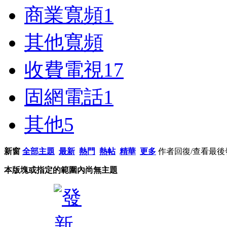
商業寬頻
1
其他寬頻
收費電視
17
固網電話
1
其他
5
新窗
全部主題
最新
熱門
熱帖
精華
更多
作者
回復/查看
最後
本版塊或指定的範圍內尚無主題