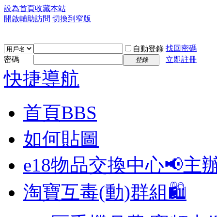
設為首頁
收藏本站
開啟輔助訪問
切換到窄版
找回密碼
自動登錄
密碼
立即註冊
登錄
快捷導航
首頁
BBS
如何貼圖
e18物品交換中心📢
主
淘寶互毒(動)群組🛍️