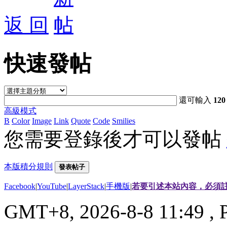
返 回
快速發帖
還可輸入
120
高級模式
B
Color
Image
Link
Quote
Code
Smilies
您需要登錄後才可以發帖
本版積分規則
發表帖子
Facebook
|
YouTube
|
LayerStack
|
手機版
|
若要引述本站內容，必須註
GMT+8, 2026-8-8 11:49
, 