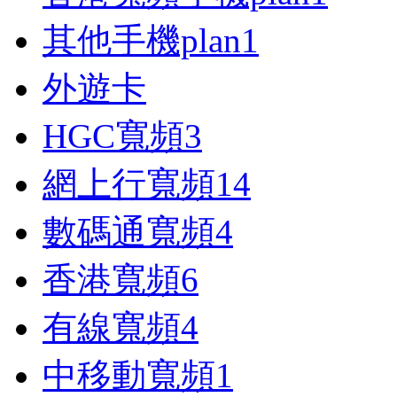
其他手機plan
1
外遊卡
HGC寬頻
3
網上行寬頻
14
數碼通寬頻
4
香港寬頻
6
有線寬頻
4
中移動寬頻
1