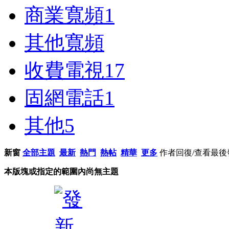
商業寬頻
1
其他寬頻
收費電視
17
固網電話
1
其他
5
新窗
全部主題
最新
熱門
熱帖
精華
更多
作者
回復/查看
最後
本版塊或指定的範圍內尚無主題