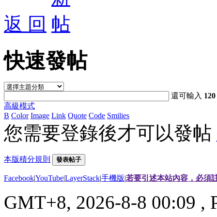
返 回
快速發帖
還可輸入
120
高級模式
B
Color
Image
Link
Quote
Code
Smilies
您需要登錄後才可以發帖
本版積分規則
發表帖子
Facebook
|
YouTube
|
LayerStack
|
手機版
|
若要引述本站內容，必須註
GMT+8, 2026-8-8 00:09
, 