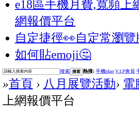
e18區手機月費,寬頻上
網報價平台
自定捷徑👀
自定常瀏覽
如何貼emoji🤔
搜索
熱搜:
手機plan
V.I.P會員
搜索
»
首頁
›
八月展覽活動
›
電
上網報價平台