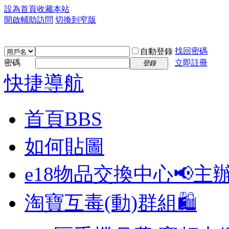
設為首頁
收藏本站
開啟輔助訪問
切換到窄版
找回密碼
自動登錄
密碼
立即註冊
登錄
快捷導航
首頁
BBS
如何貼圖
e18物品交換中心📢
主
淘寶互毒(動)群組🛍️