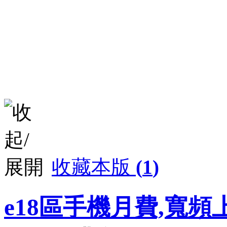
收藏本版
(
1
)
e18區手機月費,寬