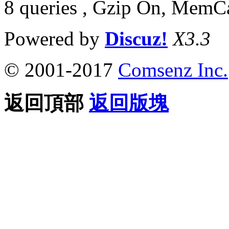
8 queries , Gzip On, MemC
Powered by
Discuz!
X3.3
© 2001-2017
Comsenz Inc.
返回頂部
返回版塊