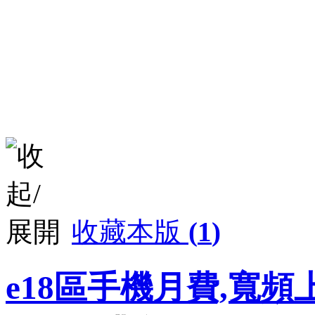
收藏本版
(
1
)
e18區手機月費,寬