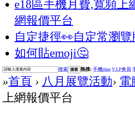
e18區手機月費,寬頻上
網報價平台
自定捷徑👀
自定常瀏覽
如何貼emoji🤔
搜索
熱搜:
手機plan
V.I.P會員
搜索
»
首頁
›
八月展覽活動
›
電
上網報價平台