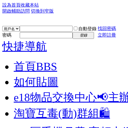
設為首頁
收藏本站
開啟輔助訪問
切換到窄版
找回密碼
自動登錄
密碼
立即註冊
登錄
快捷導航
首頁
BBS
如何貼圖
e18物品交換中心📢
主
淘寶互毒(動)群組🛍️