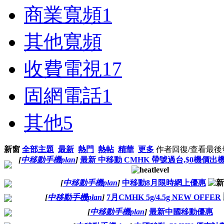
商業寬頻
1
其他寬頻
收費電視
17
固網電話
1
其他
5
新窗
全部主題
最新
熱門
熱帖
精華
更多
作者
回復/查看
最後
[
中移動手機plan
]
最新 中移動 CMHK 帶號過台,$0機價
[
中移動手機plan
]
中移動8月限時網上優惠
[
中移動手機plan
]
7月CMHK 5g/4.5g NEW OFFER
[
中移動手機plan
]
最新中國移動優惠