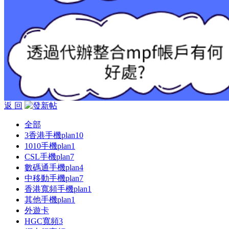
返 回
全部
3香港手機plan
10
1010手機plan
1
CSL手機plan
7
數碼通手機plan
4
中移動手機plan
7
香港寬頻手機plan
1
其他手機plan
1
外遊卡
HGC寬頻
3