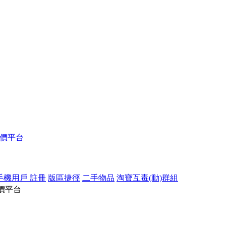
報價平台
手機用戶 註冊
版區捷徑
二手物品
淘寶互毒(動)群組
價平台