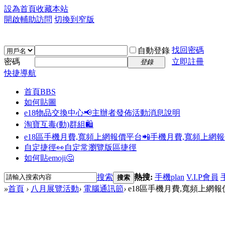
設為首頁
收藏本站
開啟輔助訪問
切換到窄版
找回密碼
自動登錄
密碼
立即註冊
登錄
快捷導航
首頁
BBS
如何貼圖
e18物品交換中心📢
主辦者發佈活動消息說明
淘寶互毒(動)群組🛍️
e18區手機月費,寬頻上網報價平台📲
手機月費,寬頻上網
自定捷徑👀
自定常瀏覽版區捷徑
如何貼emoji🤔
搜索
熱搜:
手機plan
V.I.P會員
搜索
»
首頁
›
八月展覽活動
›
電腦通訊節
›
e18區手機月費,寬頻上網報