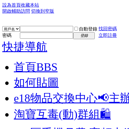
設為首頁
收藏本站
開啟輔助訪問
切換到窄版
找回密碼
自動登錄
密碼
立即註冊
登錄
快捷導航
首頁
BBS
如何貼圖
e18物品交換中心📢
主
淘寶互毒(動)群組🛍️