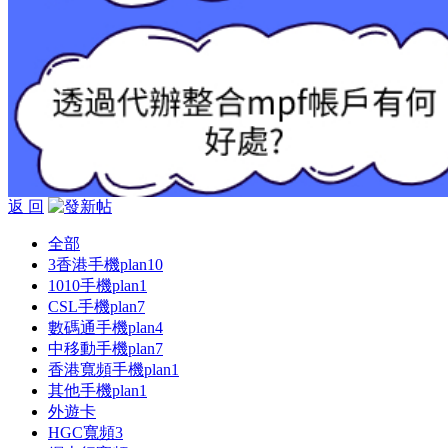
返 回
全部
3香港手機plan
10
1010手機plan
1
CSL手機plan
7
數碼通手機plan
4
中移動手機plan
7
香港寬頻手機plan
1
其他手機plan
1
外遊卡
HGC寬頻
3