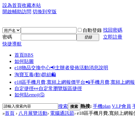
設為首頁
收藏本站
開啟輔助訪問
切換到窄版
找回密碼
自動登錄
密碼
立即註冊
登錄
快捷導航
首頁
BBS
如何貼圖
e18物品交換中心📢
主辦者發佈活動消息說明
淘寶互毒(動)群組🛍️
e18區手機月費,寬頻上網報價平台📲
手機月費,寬頻上網
自定捷徑👀
自定常瀏覽版區捷徑
如何貼emoji🤔
搜索
熱搜:
手機plan
V.I.P會員
搜索
»
首頁
›
八月展覽活動
›
電腦通訊節
›
e18區手機月費,寬頻上網報