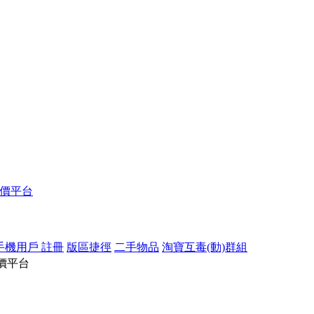
報價平台
手機用戶 註冊
版區捷徑
二手物品
淘寶互毒(動)群組
價平台