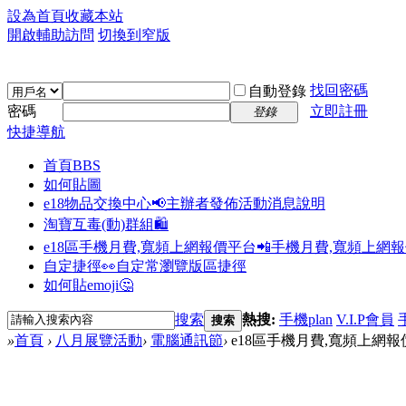
設為首頁
收藏本站
開啟輔助訪問
切換到窄版
找回密碼
自動登錄
密碼
立即註冊
登錄
快捷導航
首頁
BBS
如何貼圖
e18物品交換中心📢
主辦者發佈活動消息說明
淘寶互毒(動)群組🛍️
e18區手機月費,寬頻上網報價平台📲
手機月費,寬頻上網
自定捷徑👀
自定常瀏覽版區捷徑
如何貼emoji🤔
搜索
熱搜:
手機plan
V.I.P會員
搜索
»
首頁
›
八月展覽活動
›
電腦通訊節
›
e18區手機月費,寬頻上網報