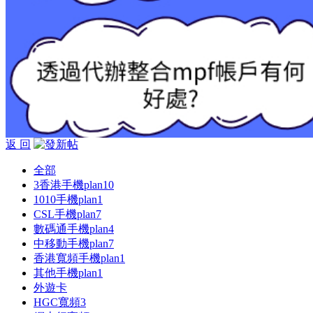
返 回
全部
3香港手機plan
10
1010手機plan
1
CSL手機plan
7
數碼通手機plan
4
中移動手機plan
7
香港寬頻手機plan
1
其他手機plan
1
外遊卡
HGC寬頻
3