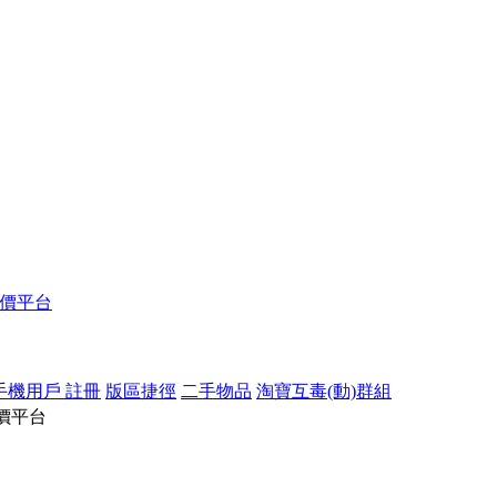
報價平台
手機用戶 註冊
版區捷徑
二手物品
淘寶互毒(動)群組
價平台