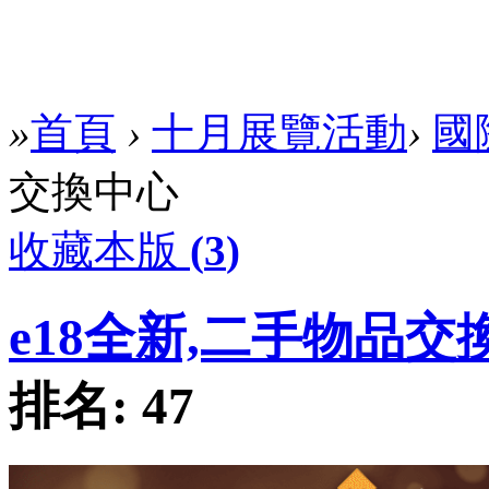
»
首頁
›
十月展覽活動
›
國
交換中心
收藏本版
(
3
)
e18全新,二手物品交
排名:
47