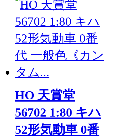
HO 天賞堂
56702 1:80 キハ
52形気動車 0番