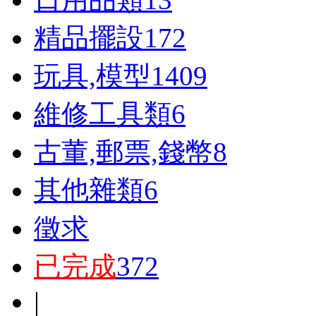
精品擺設
172
玩具,模型
1409
維修工具類
6
古董,郵票,錢幣
8
其他雜類
6
徵求
已完成
372
|