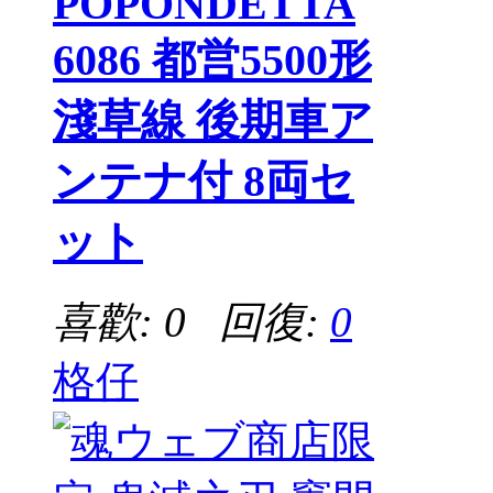
POPONDETTA
6086 都営5500形
淺草線 後期車ア
ンテナ付 8両セ
ット
喜歡: 0 回復:
0
格仔