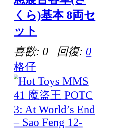
くら)基本 8両セ
ット
喜歡: 0 回復:
0
格仔