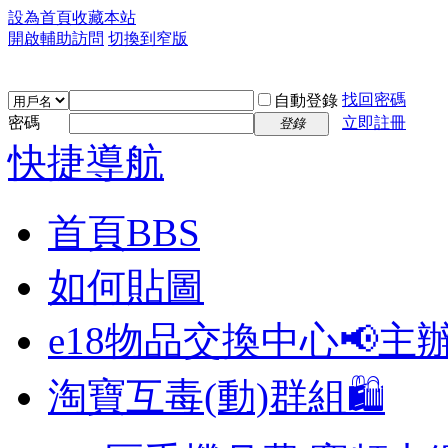
設為首頁
收藏本站
開啟輔助訪問
切換到窄版
找回密碼
自動登錄
密碼
立即註冊
登錄
快捷導航
首頁
BBS
如何貼圖
e18物品交換中心📢
主
淘寶互毒(動)群組🛍️