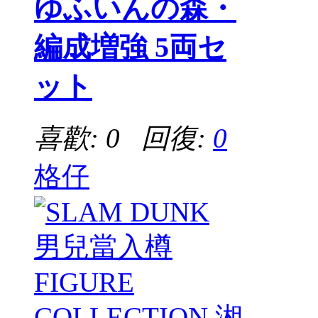
ゆふいんの森・
編成増強 5両セ
ット
喜歡: 0 回復:
0
格仔