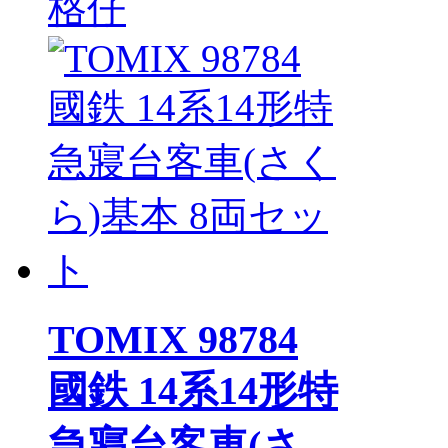
格仔
TOMIX 98784
國鉄 14系14形特
急寢台客車(さ