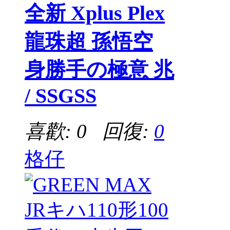
全新 Xplus Plex
龍珠超 孫悟空
身勝手の極意 兆
/ SSGSS
喜歡: 0 回復:
0
格仔