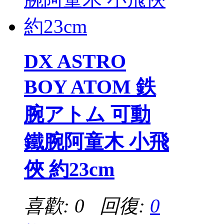
DX ASTRO
BOY ATOM 鉄
腕アトム 可動
鐵腕阿童木 小飛
俠 約23cm
喜歡: 0 回復:
0