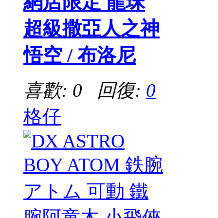
網店限定 龍珠
超級撒亞人之神
悟空 / 布洛尼
喜歡: 0 回復:
0
格仔