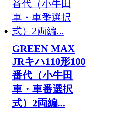
GREEN MAX
JRキハ110形100
番代（小牛田
車・車番選択
式）2両編...