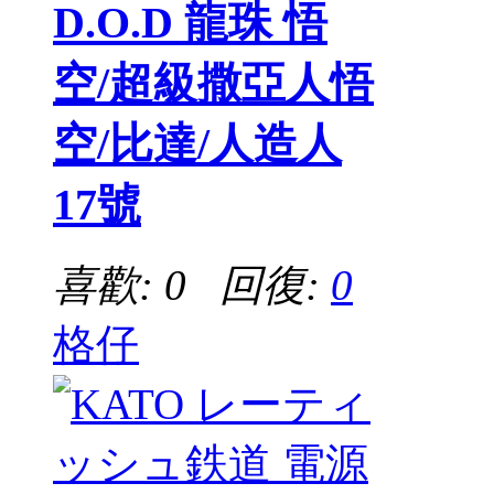
D.O.D 龍珠 悟
空/超級撒亞人悟
空/比達/人造人
17號
喜歡: 0 回復:
0
格仔