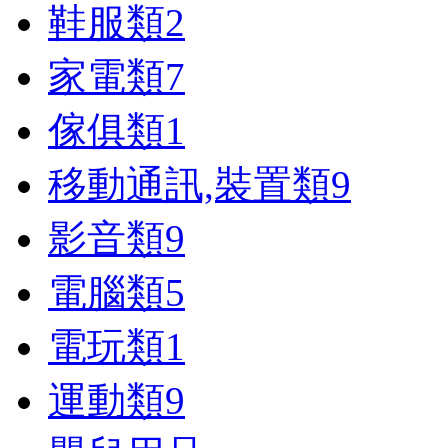
鞋服類
2
家電類
7
傢俱類
1
移動通訊,裝置類
9
影音類
9
電腦類
5
電玩類
1
運動類
9