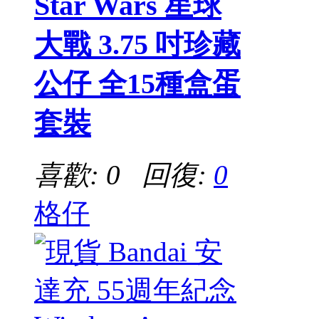
Star Wars 星球
大戰 3.75 吋珍藏
公仔 全15種盒蛋
套裝
喜歡: 0 回復:
0
格仔