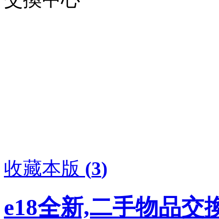
收藏本版
(
3
)
e18全新,二手物品交