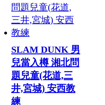
SLAM DUNK 男
兒當入樽 湘北問
題兒童(花道,三
井,宮城) 安西教
練