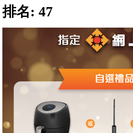
排名:
47