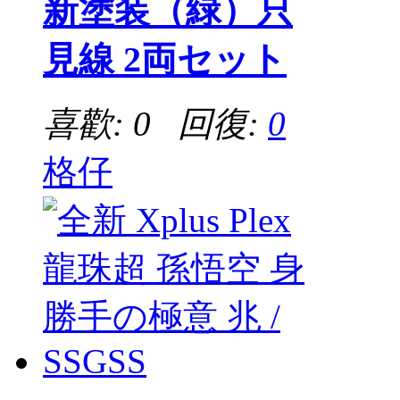
新塗装（緑）只
見線 2両セット
喜歡: 0 回復:
0
格仔