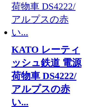
KATO レーティ
ッシュ鉄道 電源
荷物車 DS4222/
アルプスの赤
い...