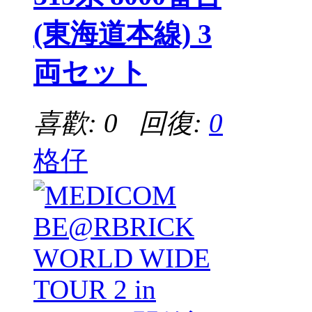
(東海道本線) 3
両セット
喜歡: 0 回復:
0
格仔