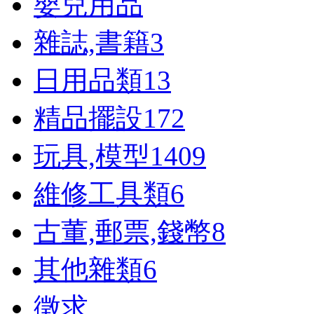
嬰兒用品
雜誌,書籍
3
日用品類
13
精品擺設
172
玩具,模型
1409
維修工具類
6
古董,郵票,錢幣
8
其他雜類
6
徵求