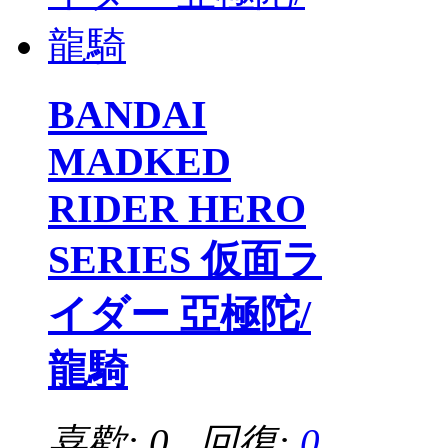
BANDAI
MADKED
RIDER HERO
SERIES 仮面ラ
イダー 亞極陀/
龍騎
喜歡: 0 回復:
0