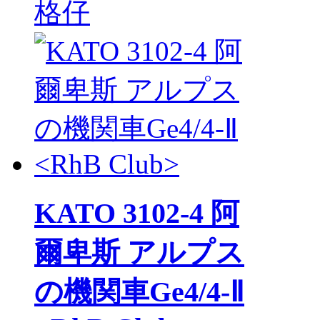
格仔
KATO 3102-4 阿
爾卑斯 アルプス
の機関車Ge4/4-Ⅱ