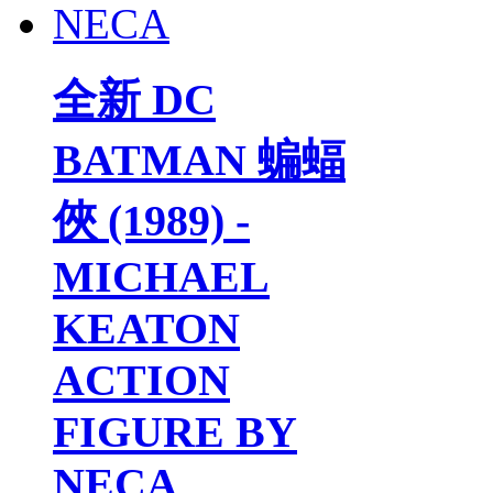
全新 DC
BATMAN 蝙蝠
俠 (1989) -
MICHAEL
KEATON
ACTION
FIGURE BY
NECA