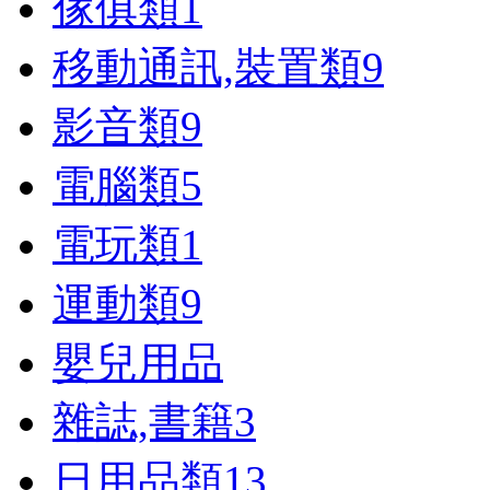
傢俱類
1
移動通訊,裝置類
9
影音類
9
電腦類
5
電玩類
1
運動類
9
嬰兒用品
雜誌,書籍
3
日用品類
13