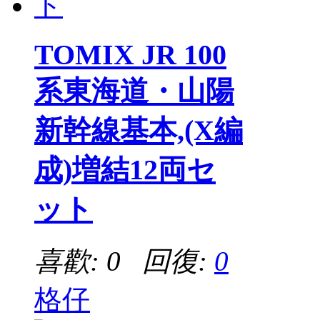
TOMIX JR 100
系東海道・山陽
新幹線基本,(X編
成)増結12両セ
ット
喜歡: 0 回復:
0
格仔