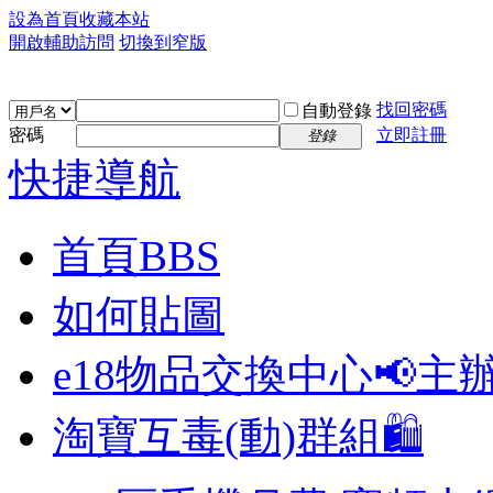
設為首頁
收藏本站
開啟輔助訪問
切換到窄版
找回密碼
自動登錄
密碼
立即註冊
登錄
快捷導航
首頁
BBS
如何貼圖
e18物品交換中心📢
主
淘寶互毒(動)群組🛍️