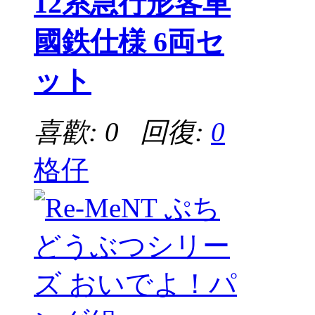
12系急行形客車
國鉄仕様 6両セ
ット
喜歡: 0 回復:
0
格仔