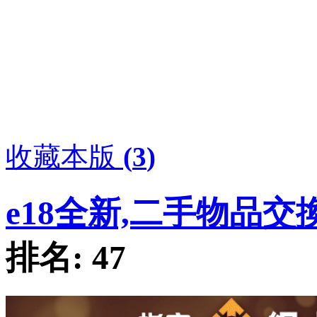
收藏本版
(
3
)
e18全新,二手物品交
排名:
47