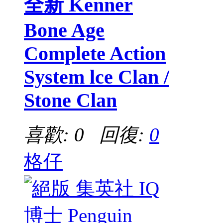
全新 Kenner
Bone Age
Complete Action
System lce Clan /
Stone Clan
喜歡: 0 回復:
0
格仔