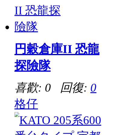
円穀倉庫II 恐龍
探險隊
喜歡: 0 回復:
0
格仔