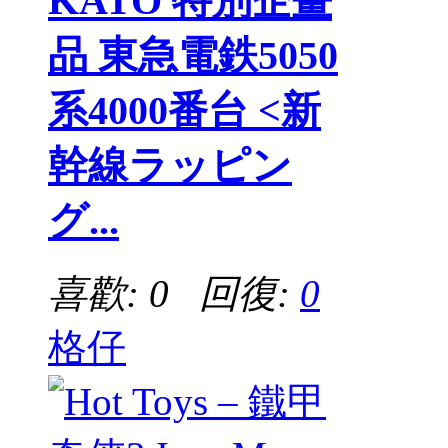
KATO 特別企畫
品 東急電鉄5050
系4000番台 <新
幹線ラッピン
グ...
喜歡: 0 回復:
0
格仔