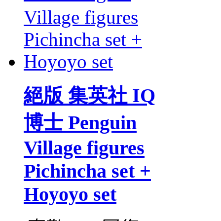
絕版 集英社 IQ
博士 Penguin
Village figures
Pichincha set +
Hoyoyo set