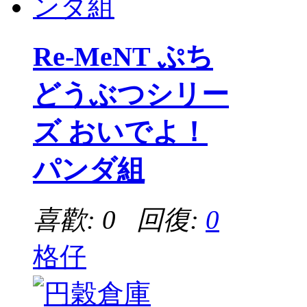
Re-MeNT ぷち
どうぶつシリー
ズ おいでよ！
パンダ組
喜歡: 0 回復:
0
格仔