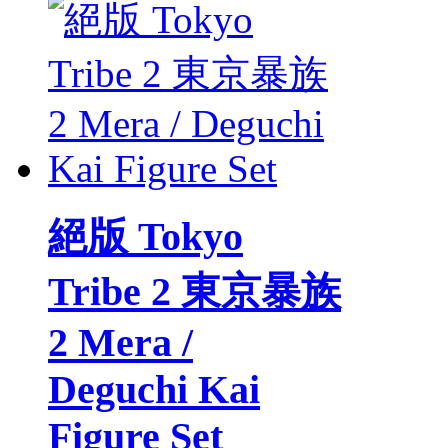
絕版 Tokyo
Tribe 2 東京暴族
2 Mera /
Deguchi Kai
Figure Set