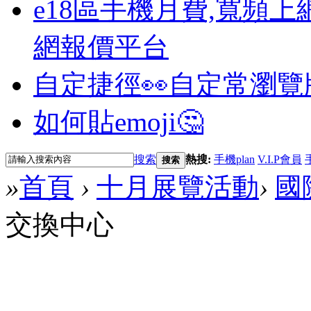
e18區手機月費,寬頻上
網報價平台
自定捷徑👀
自定常瀏覽
如何貼emoji🤔
搜索
熱搜:
手機plan
V.I.P會員
搜索
»
首頁
›
十月展覽活動
›
國
交換中心