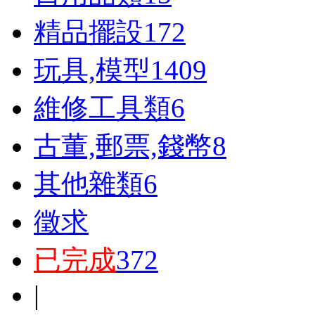
精品擺設
172
玩具,模型
1409
維修工具類
6
古董,郵票,錢幣
8
其他雜類
6
徵求
已完成
372
|