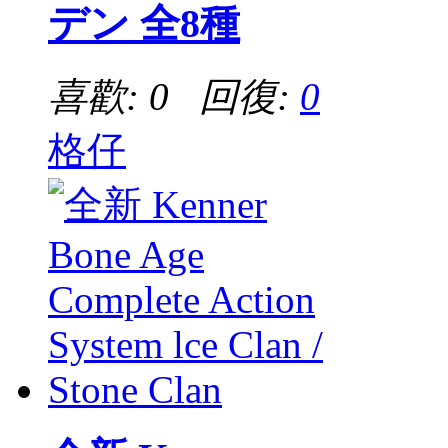
デン 全8種
喜歡: 0 回復:
0
格仔