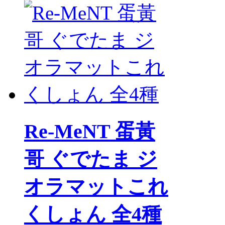
Re-MeNT 蛋黃
哥 ぐでたま ジ
オラマットこれ
くしょん 全4種