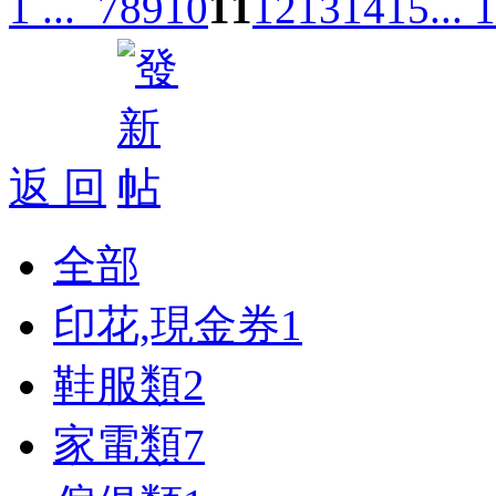
1 ...
7
8
9
10
11
12
13
14
15
... 
返 回
全部
印花,現金券
1
鞋服類
2
家電類
7