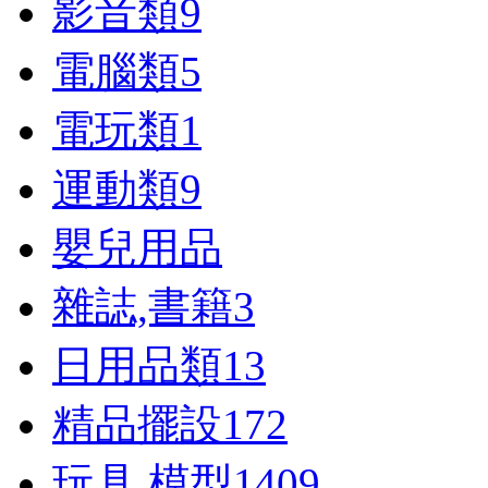
影音類
9
電腦類
5
電玩類
1
運動類
9
嬰兒用品
雜誌,書籍
3
日用品類
13
精品擺設
172
玩具,模型
1409