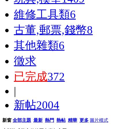
維修工具類
6
古董,郵票,錢幣
8
其他雜類
6
徵求
已完成
372
|
新帖
2004
新窗
全部主題
最新
熱門
熱帖
精華
更多
圖片模式