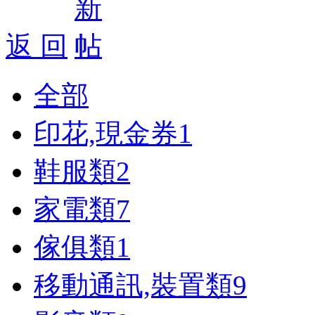
返 回
全部
印花,現金券
1
鞋服類
2
家電類
7
傢俱類
1
移動通訊,裝置類
9