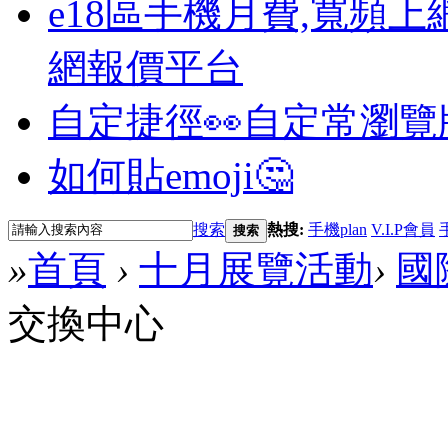
e18區手機月費,寬頻上
網報價平台
自定捷徑👀
自定常瀏覽
如何貼emoji🤔
搜索
熱搜:
手機plan
V.I.P會員
搜索
»
首頁
›
十月展覽活動
›
國
交換中心