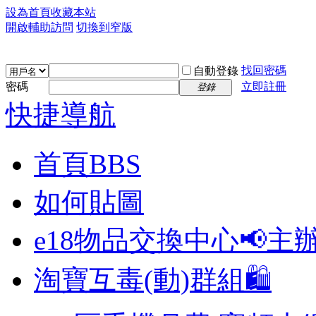
設為首頁
收藏本站
開啟輔助訪問
切換到窄版
找回密碼
自動登錄
密碼
立即註冊
登錄
快捷導航
首頁
BBS
如何貼圖
e18物品交換中心📢
主
淘寶互毒(動)群組🛍️