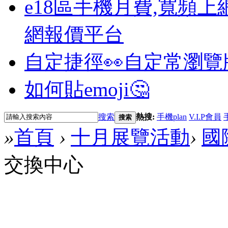
e18區手機月費,寬頻上
網報價平台
自定捷徑👀
自定常瀏覽
如何貼emoji🤔
搜索
熱搜:
手機plan
V.I.P會員
搜索
»
首頁
›
十月展覽活動
›
國
交換中心