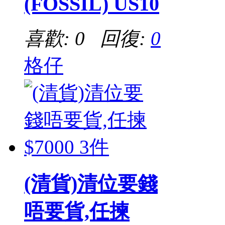
(FOSSIL) US10
喜歡: 0 回復:
0
格仔
(清貨)清位要錢
唔要貨,任揀