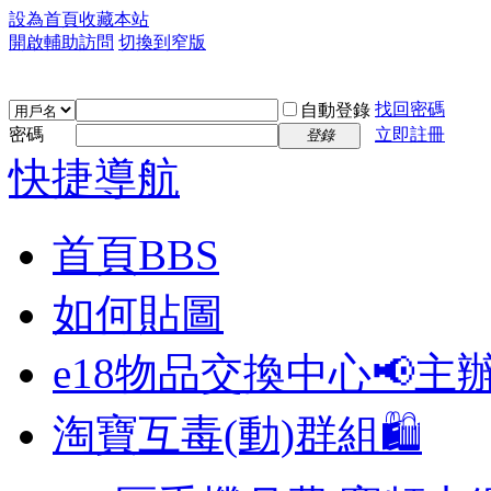
設為首頁
收藏本站
開啟輔助訪問
切換到窄版
找回密碼
自動登錄
密碼
立即註冊
登錄
快捷導航
首頁
BBS
如何貼圖
e18物品交換中心📢
主
淘寶互毒(動)群組🛍️