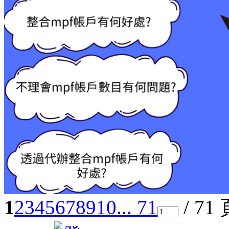
1
2
3
4
5
6
7
8
9
10
... 71
/ 71