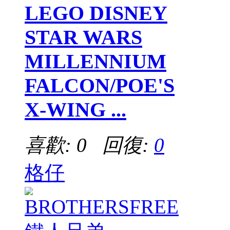
LEGO DISNEY
STAR WARS
MILLENNIUM
FALCON/POE'S
X-WING ...
喜歡: 0 回復:
0
格仔