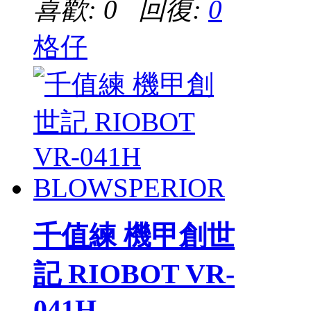
喜歡: 0 回復:
0
格仔
千值練 機甲創世
記 RIOBOT VR-
041H