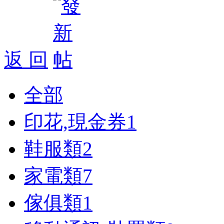
返 回
全部
印花,現金券
1
鞋服類
2
家電類
7
傢俱類
1