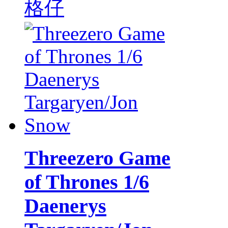
格仔
Threezero Game
of Thrones 1/6
Daenerys