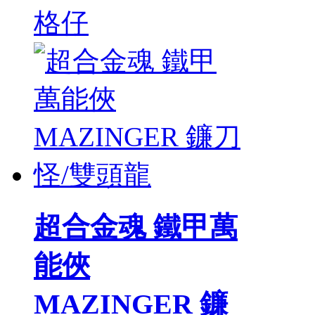
格仔
超合金魂 鐵甲萬
能俠
MAZINGER 鐮