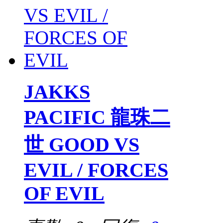
JAKKS
PACIFIC 龍珠二
世 GOOD VS
EVIL / FORCES
OF EVIL