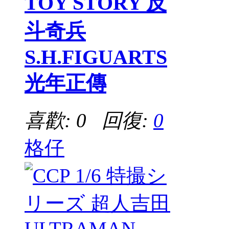
TOY STORY 反
斗奇兵
S.H.FIGUARTS
光年正傳
喜歡: 0 回復:
0
格仔