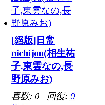
[絕版]日常
nichijou(相生祐
子,東雲なの,長
野原みお)
喜歡: 0 回復:
0