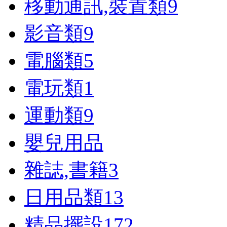
移動通訊,裝置類
9
影音類
9
電腦類
5
電玩類
1
運動類
9
嬰兒用品
雜誌,書籍
3
日用品類
13
精品擺設
172