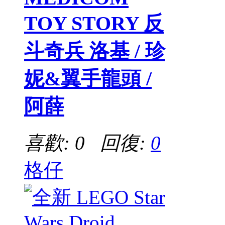
TOY STORY 反
斗奇兵 洛基 / 珍
妮&翼手龍頭 /
阿薛
喜歡: 0 回復:
0
格仔