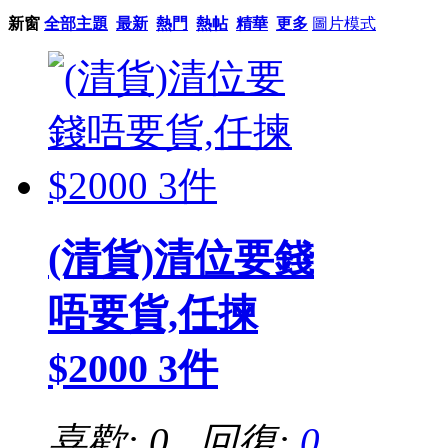
新窗
全部主題
最新
熱門
熱帖
精華
更多
圖片模式
(清貨)清位要錢
唔要貨,任揀
$2000 3件
喜歡: 0 回復:
0