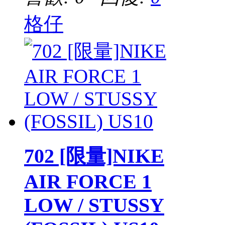
格仔
702 [限量]NIKE
AIR FORCE 1
LOW / STUSSY