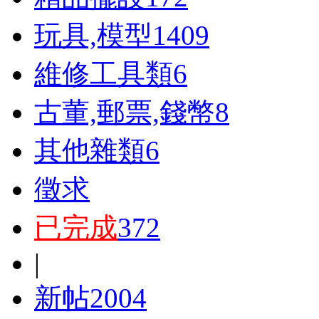
玩具,模型
1409
維修工具類
6
古董,郵票,錢幣
8
其他雜類
6
徵求
已完成
372
|
新帖
2004