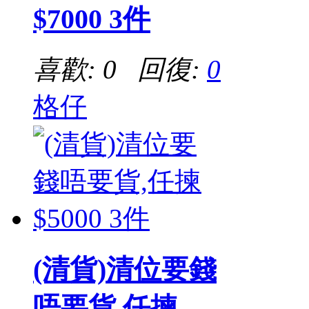
$7000 3件
喜歡: 0 回復:
0
格仔
(清貨)清位要錢
唔要貨,任揀