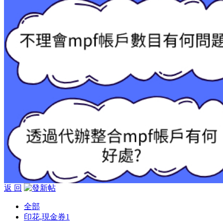
返 回
全部
印花,現金券
1