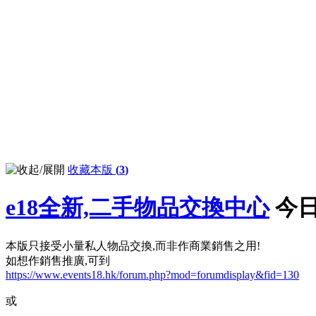
收藏本版
(
3
)
e18全新,二手物品交換中心
今日
本版只接受小量私人物品交換,而非作商業銷售之用!
如想作銷售推廣,可到
https://www.events18.hk/forum.php?mod=forumdisplay&fid=130
或