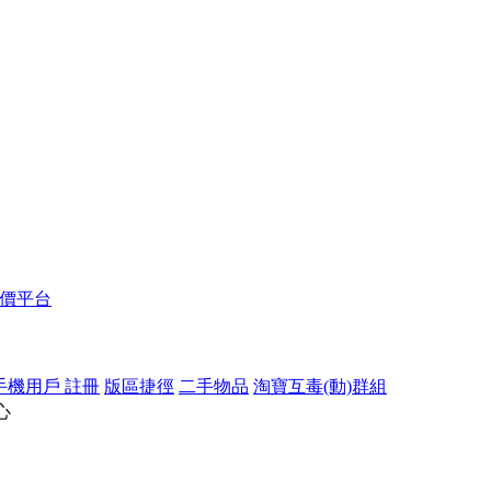
報價平台
手機用戶 註冊
版區捷徑
二手物品
淘寶互毒(動)群組
心