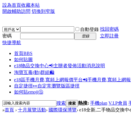
設為首頁
收藏本站
開啟輔助訪問
切換到窄版
找回密碼
自動登錄
密碼
立即註冊
登錄
快捷導航
首頁
BBS
如何貼圖
e18物品交換中心📢
主辦者發佈活動消息說明
淘寶互毒(動)群組🛍️
e18區手機月費,寬頻上網報價平台📲
手機月費,寬頻上網
自定捷徑👀
自定常瀏覽版區捷徑
如何貼emoji🤔
搜索
熱搜:
手機plan
V.I.P會員
搜索
»
首頁
›
十月展覽活動
›
國際環保博覽
›
e18全新,二手物品交換中