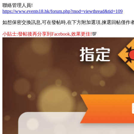
聯絡管理人員!
https://www.events18.hk/forum.php?mod=viewthread&tid=109
如想保密交換訊息,可在發帖時,在下方附加選項,揀選回帖僅作者
小貼士:發帖後再分享到Facebook,效果更佳!
💯