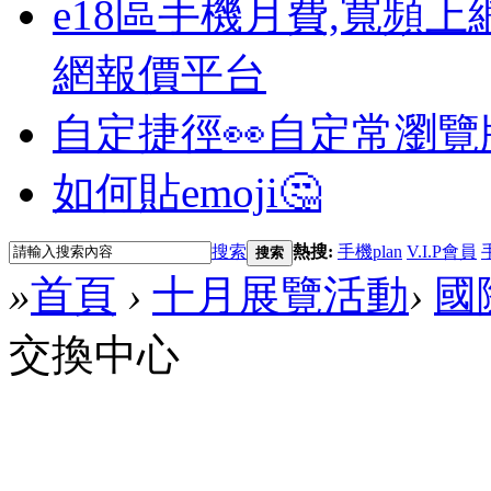
e18區手機月費,寬頻上
網報價平台
自定捷徑👀
自定常瀏覽
如何貼emoji🤔
搜索
熱搜:
手機plan
V.I.P會員
搜索
»
首頁
›
十月展覽活動
›
國
交換中心