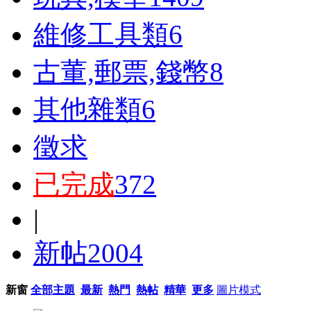
維修工具類
6
古董,郵票,錢幣
8
其他雜類
6
徵求
已完成
372
|
新帖
2004
新窗
全部主題
最新
熱門
熱帖
精華
更多
圖片模式