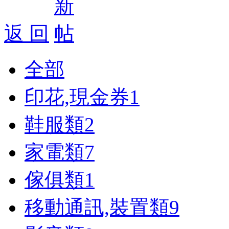
返 回
全部
印花,現金券
1
鞋服類
2
家電類
7
傢俱類
1
移動通訊,裝置類
9