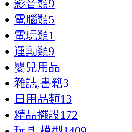
影音類
9
電腦類
5
電玩類
1
運動類
9
嬰兒用品
雜誌,書籍
3
日用品類
13
精品擺設
172
玩具,模型
1409