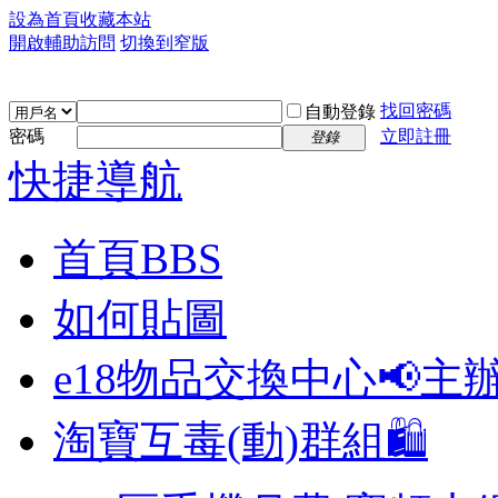
設為首頁
收藏本站
開啟輔助訪問
切換到窄版
找回密碼
自動登錄
密碼
立即註冊
登錄
快捷導航
首頁
BBS
如何貼圖
e18物品交換中心📢
主
淘寶互毒(動)群組🛍️