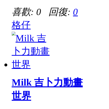
喜歡: 0 回復:
0
格仔
Milk 吉卜力動畫
世界