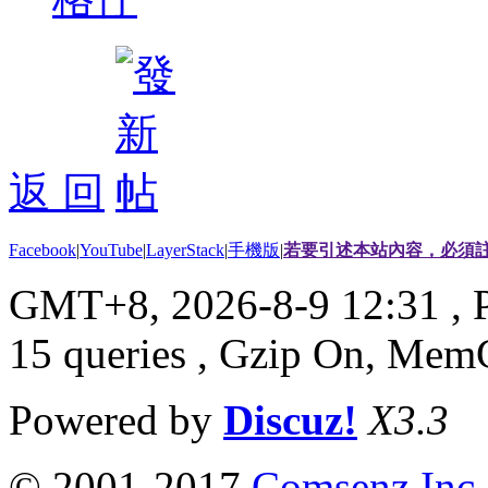
返 回
Facebook
|
YouTube
|
LayerStack
|
手機版
|
若要引述本站內容，必須註
GMT+8, 2026-8-9 12:31
, 
15 queries , Gzip On, Mem
Powered by
Discuz!
X3.3
© 2001-2017
Comsenz Inc.