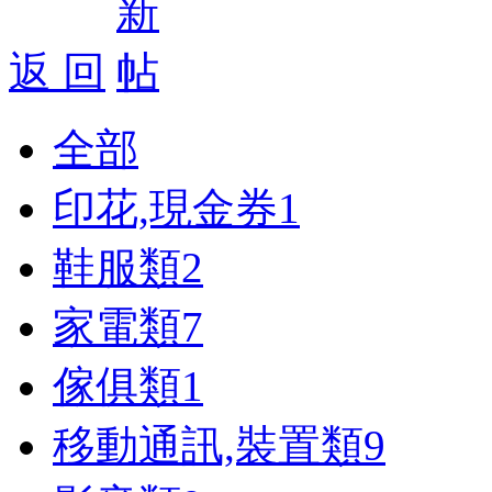
返 回
全部
印花,現金券
1
鞋服類
2
家電類
7
傢俱類
1
移動通訊,裝置類
9