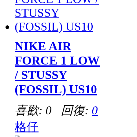
NIKE AIR
FORCE 1 LOW
/ STUSSY
(FOSSIL) US10
喜歡: 0 回復:
0
格仔