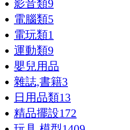
影音類
9
電腦類
5
電玩類
1
運動類
9
嬰兒用品
雜誌,書籍
3
日用品類
13
精品擺設
172
玩具,模型
1409