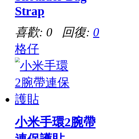
Strap
喜歡: 0 回復:
0
格仔
小米手環2腕帶