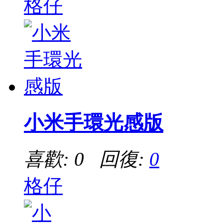
格仔
小米手環光感版
喜歡: 0 回復:
0
格仔