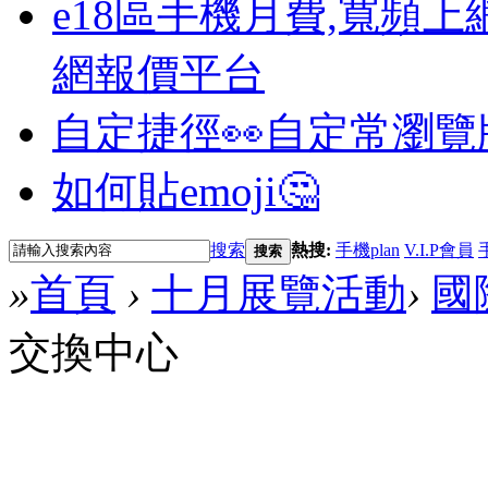
e18區手機月費,寬頻上
網報價平台
自定捷徑👀
自定常瀏覽
如何貼emoji🤔
搜索
熱搜:
手機plan
V.I.P會員
搜索
»
首頁
›
十月展覽活動
›
國
交換中心