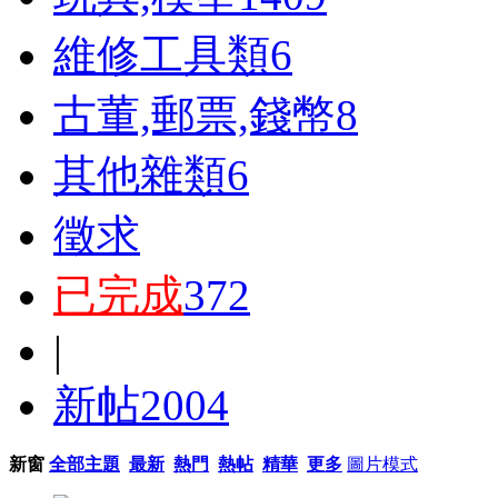
維修工具類
6
古董,郵票,錢幣
8
其他雜類
6
徵求
已完成
372
|
新帖
2004
新窗
全部主題
最新
熱門
熱帖
精華
更多
圖片模式