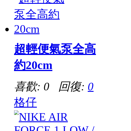
超輕便氣泵全高
約20cm
喜歡: 0 回復:
0
格仔