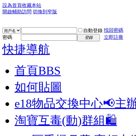
設為首頁
收藏本站
開啟輔助訪問
切換到窄版
找回密碼
自動登錄
密碼
立即註冊
登錄
快捷導航
首頁
BBS
如何貼圖
e18物品交換中心📢
主
淘寶互毒(動)群組🛍️