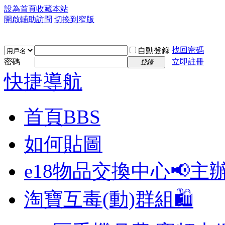
設為首頁
收藏本站
開啟輔助訪問
切換到窄版
找回密碼
自動登錄
密碼
立即註冊
登錄
快捷導航
首頁
BBS
如何貼圖
e18物品交換中心📢
主
淘寶互毒(動)群組🛍️