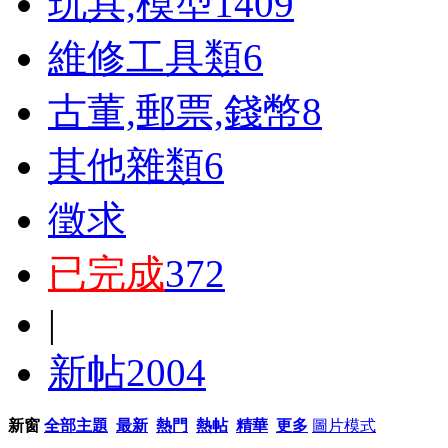
玩具,模型
1409
維修工具類
6
古董,郵票,錢幣
8
其他雜類
6
徵求
已完成
372
|
新帖
2004
新窗
全部主題
最新
熱門
熱帖
精華
更多
圖片模式