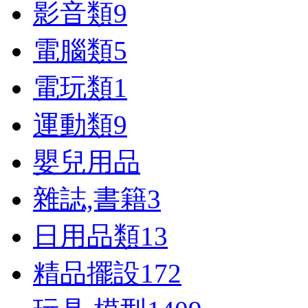
影音類
9
電腦類
5
電玩類
1
運動類
9
嬰兒用品
雜誌,書籍
3
日用品類
13
精品擺設
172