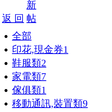
返 回
全部
印花,現金券
1
鞋服類
2
家電類
7
傢俱類
1
移動通訊,裝置類
9