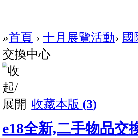
»
首頁
›
十月展覽活動
›
國
交換中心
收藏本版
(
3
)
e18全新,二手物品交