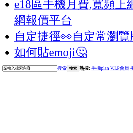
e18區手機月費,寬頻上
網報價平台
自定捷徑👀
自定常瀏覽
如何貼emoji🤔
搜索
熱搜:
手機plan
V.I.P會員
搜索