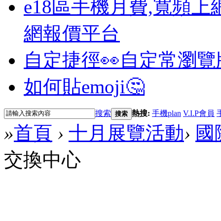
e18區手機月費,寬頻上
網報價平台
自定捷徑👀
自定常瀏覽
如何貼emoji🤔
搜索
熱搜:
手機plan
V.I.P會員
搜索
»
首頁
›
十月展覽活動
›
國
交換中心