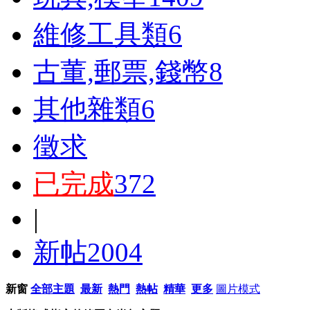
維修工具類
6
古董,郵票,錢幣
8
其他雜類
6
徵求
已完成
372
|
新帖
2004
新窗
全部主題
最新
熱門
熱帖
精華
更多
圖片模式