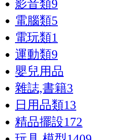
影音類
9
電腦類
5
電玩類
1
運動類
9
嬰兒用品
雜誌,書籍
3
日用品類
13
精品擺設
172
玩具,模型
1409