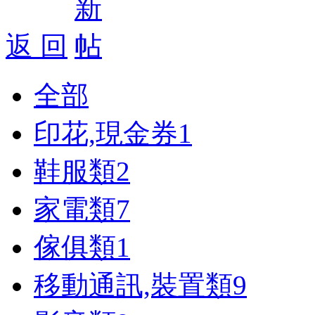
返 回
全部
印花,現金券
1
鞋服類
2
家電類
7
傢俱類
1
移動通訊,裝置類
9