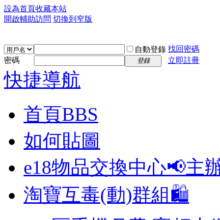
設為首頁
收藏本站
開啟輔助訪問
切換到窄版
找回密碼
自動登錄
密碼
立即註冊
登錄
快捷導航
首頁
BBS
如何貼圖
e18物品交換中心📢
主
淘寶互毒(動)群組🛍️