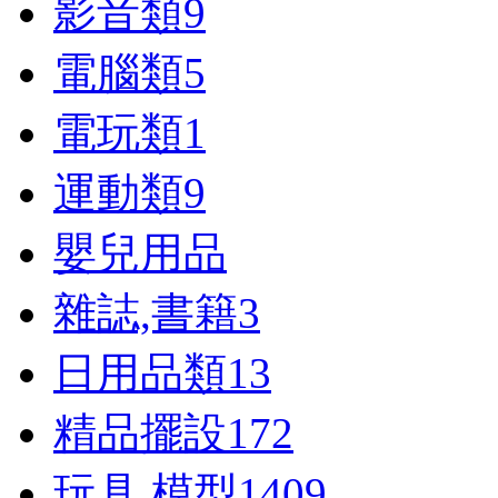
影音類
9
電腦類
5
電玩類
1
運動類
9
嬰兒用品
雜誌,書籍
3
日用品類
13
精品擺設
172
玩具,模型
1409