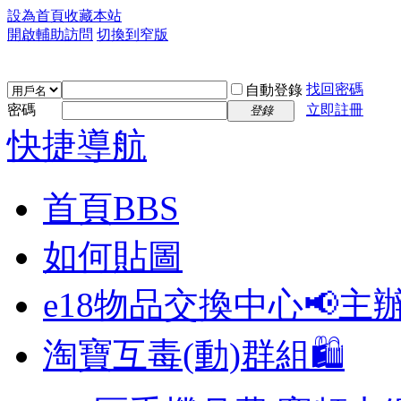
設為首頁
收藏本站
開啟輔助訪問
切換到窄版
找回密碼
自動登錄
密碼
立即註冊
登錄
快捷導航
首頁
BBS
如何貼圖
e18物品交換中心📢
主
淘寶互毒(動)群組🛍️