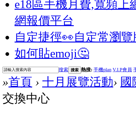
e18區手機月費,寬頻上
網報價平台
自定捷徑👀
自定常瀏覽
如何貼emoji🤔
搜索
熱搜:
手機plan
V.I.P會員
搜索
»
首頁
›
十月展覽活動
›
國
交換中心