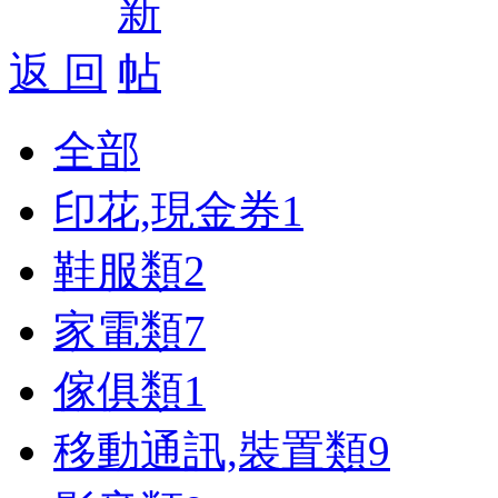
返 回
全部
印花,現金券
1
鞋服類
2
家電類
7
傢俱類
1
移動通訊,裝置類
9