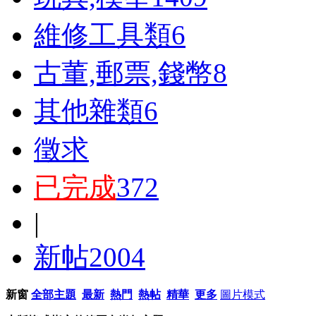
維修工具類
6
古董,郵票,錢幣
8
其他雜類
6
徵求
已完成
372
|
新帖
2004
新窗
全部主題
最新
熱門
熱帖
精華
更多
圖片模式