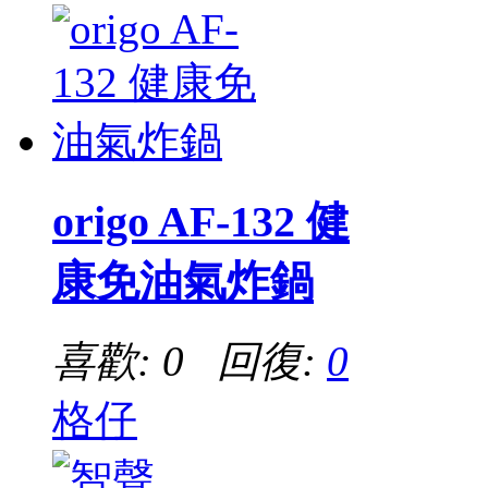
origo AF-132 健
康免油氣炸鍋
喜歡: 0 回復:
0
格仔