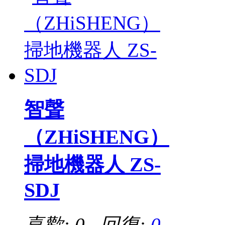
智聲
（ZHiSHENG）
掃地機器人 ZS-
SDJ
喜歡: 0 回復:
0