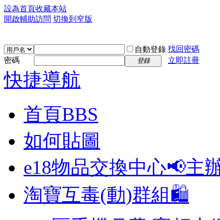
設為首頁
收藏本站
開啟輔助訪問
切換到窄版
找回密碼
自動登錄
密碼
立即註冊
登錄
快捷導航
首頁
BBS
如何貼圖
e18物品交換中心📢
主
淘寶互毒(動)群組🛍️