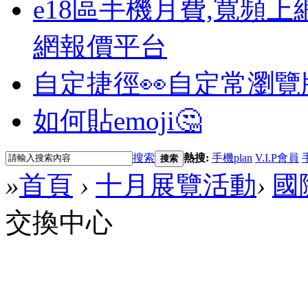
e18區手機月費,寬頻上
網報價平台
自定捷徑👀
自定常瀏覽
如何貼emoji🤔
搜索
熱搜:
手機plan
V.I.P會員
搜索
»
首頁
›
十月展覽活動
›
國
交換中心