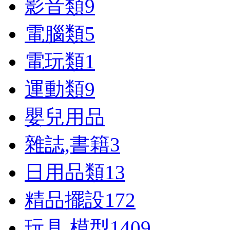
影音類
9
電腦類
5
電玩類
1
運動類
9
嬰兒用品
雜誌,書籍
3
日用品類
13
精品擺設
172
玩具,模型
1409