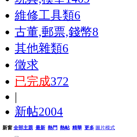
維修工具類
6
古董,郵票,錢幣
8
其他雜類
6
徵求
已完成
372
|
新帖
2004
新窗
全部主題
最新
熱門
熱帖
精華
更多
圖片模式