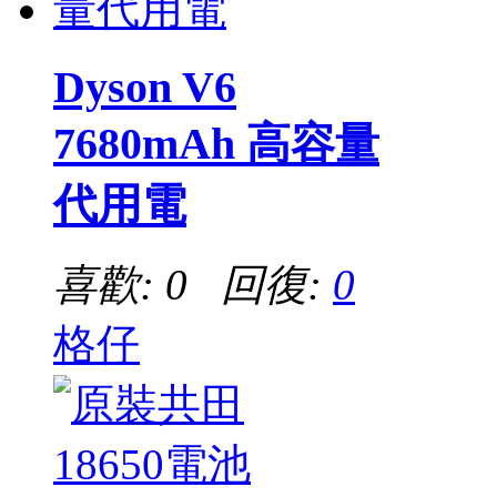
Dyson V6
7680mAh 高容量
代用電
喜歡: 0 回復:
0
格仔