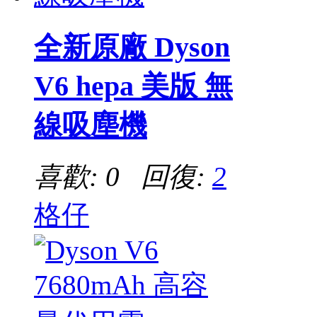
全新原廠 Dyson
V6 hepa 美版 無
線吸塵機
喜歡: 0 回復:
2
格仔