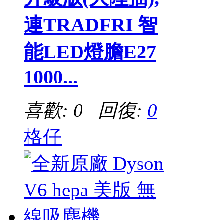
連TRADFRI 智
能LED燈膽E27
1000...
喜歡: 0 回復:
0
格仔