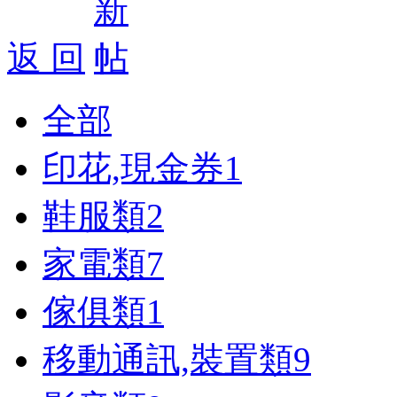
返 回
全部
印花,現金券
1
鞋服類
2
家電類
7
傢俱類
1
移動通訊,裝置類
9