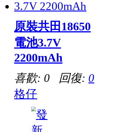
原裝共田18650
電池3.7V
2200mAh
喜歡: 0 回復:
0
格仔