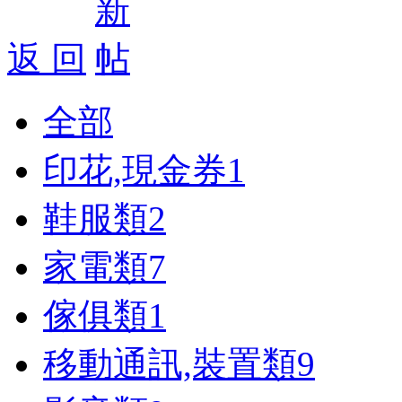
返 回
全部
印花,現金券
1
鞋服類
2
家電類
7
傢俱類
1
移動通訊,裝置類
9