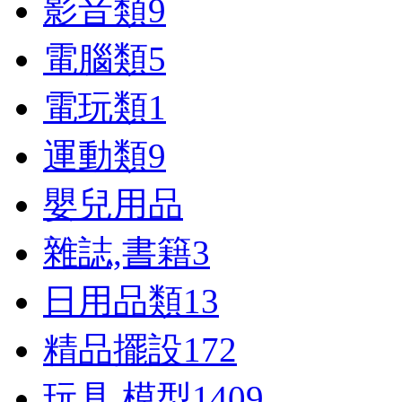
影音類
9
電腦類
5
電玩類
1
運動類
9
嬰兒用品
雜誌,書籍
3
日用品類
13
精品擺設
172
玩具,模型
1409