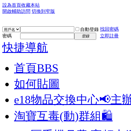
設為首頁
收藏本站
開啟輔助訪問
切換到窄版
找回密碼
自動登錄
密碼
立即註冊
登錄
快捷導航
首頁
BBS
如何貼圖
e18物品交換中心📢
主
淘寶互毒(動)群組🛍️