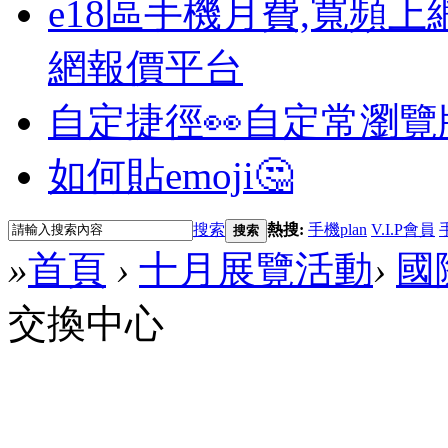
e18區手機月費,寬頻上
網報價平台
自定捷徑👀
自定常瀏覽
如何貼emoji🤔
搜索
熱搜:
手機plan
V.I.P會員
搜索
»
首頁
›
十月展覽活動
›
國
交換中心