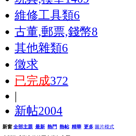
維修工具類
6
古董,郵票,錢幣
8
其他雜類
6
徵求
已完成
372
|
新帖
2004
新窗
全部主題
最新
熱門
熱帖
精華
更多
圖片模式