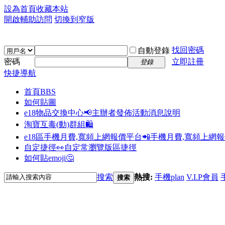
設為首頁
收藏本站
開啟輔助訪問
切換到窄版
找回密碼
自動登錄
密碼
立即註冊
登錄
快捷導航
首頁
BBS
如何貼圖
e18物品交換中心📢
主辦者發佈活動消息說明
淘寶互毒(動)群組🛍️
e18區手機月費,寬頻上網報價平台📲
手機月費,寬頻上網
自定捷徑👀
自定常瀏覽版區捷徑
如何貼emoji🤔
搜索
熱搜:
手機plan
V.I.P會員
搜索