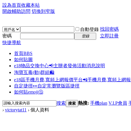
設為首頁
收藏本站
開啟輔助訪問
切換到窄版
找回密碼
自動登錄
密碼
立即註冊
登錄
快捷導航
首頁
BBS
如何貼圖
e18物品交換中心📢
主辦者發佈活動消息說明
淘寶互毒(動)群組🛍️
e18區手機月費,寬頻上網報價平台📲
手機月費,寬頻上網
自定捷徑👀
自定常瀏覽版區捷徑
如何貼emoji🤔
搜索
熱搜:
手機plan
V.I.P會員
搜索
›
victorytat11
›
個人資料